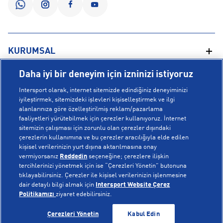
KURUMSAL
Daha iyi bir deneyim için izninizi istiyoruz
Hakkımızda
YARDIM
Intersport olarak, internet sitemizde edindiğiniz deneyiminizi
Mağazalarımız
iyileştirmek, sitemizdeki işlevleri kişiselleştirmek ve ilgi
alanlarınıza göre özelleştirilmiş reklam/pazarlama
Bilgi Toplumu Hizmetleri
Sipariş Takibi
faaliyetleri yürütebilmek için çerezler kullanıyoruz. İnternet
POPÜLER KOLEKSİYONLAR
sitemizin çalışması için zorunlu olan çerezler dışındaki
Gizlilik Politikası
İptal & İade
çerezlerin kullanımına ve bu çerezler aracılığıyla elde edilen
İşlem Rehberi
Sıkça Sorulan Sorular
kişisel verilerinizin yurt dışına aktarılmasına onay
Voleybol Milli Takım Formaları
vermiyorsanız
Reddedin
seçeneğine; çerezlere ilişkin
Kampanyalar
Yetkili Servis Listesi
New Balance 408
tercihlerinizi yönetmek için ise “Çerezleri Yönetin” butonuna
tıklayabilirsiniz. Çerezler ile kişisel verilerinizin işlenmesine
© Copyright INTERSPORT 2026
Çerez Politikası
Bize Ulaşın
Nike Initiator
dair detaylı bilgi almak için
Intersport Website Çerez
Üyelik Sözleşmesi
Gizlilik
Çerezler
Politikamızı
ziyaret edebilirsiniz.
Aydınlatma Metni
Hoka
TÜKENDİ
TÜKENDİ
Çerezleri Yönetin
Kabul Edin
Çerez Ayarları
On Cloudmonster