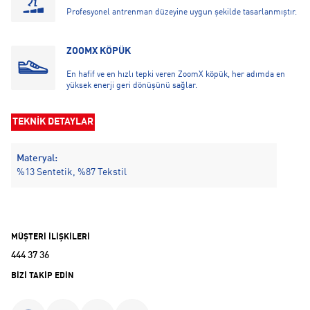
Profesyonel antrenman düzeyine uygun şekilde tasarlanmıştır.
ZOOMX KÖPÜK
En hafif ve en hızlı tepki veren ZoomX köpük, her adımda en
yüksek enerji geri dönüşünü sağlar.
TEKNİK DETAYLAR
Materyal:
%13 Sentetik, %87 Tekstil
MÜŞTERİ İLİŞKİLERİ
444 37 36
BİZİ TAKİP EDİN