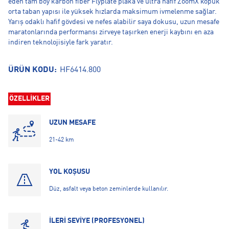
eden tam boy karbon fiber Flyplate plaka ve ultra hafif ZoomX köpük
orta taban yapısı ile yüksek hızlarda maksimum ivmelenme sağlar.
Yarış odaklı hafif gövdesi ve nefes alabilir saya dokusu, uzun mesafe
maratonlarında performansı zirveye taşırken enerji kaybını en aza
indiren teknolojisiyle fark yaratır.
ÜRÜN KODU:
HF6414.800
ÖZELLİKLER
UZUN MESAFE
21-42 km
YOL KOŞUSU
Düz, asfalt veya beton zeminlerde kullanılır.
İLERİ SEVİYE (PROFESYONEL)