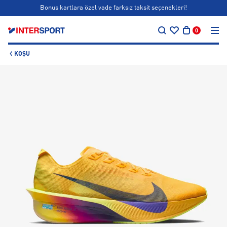
Bonus kartlara özel vade farksız taksit seçenekleri!
…
Siparişin 1-3 iş günü içerisinde kargoya teslim edilecektir.
0
Bonus kartlara özel vade farksız taksit seçenekleri!
KOŞU