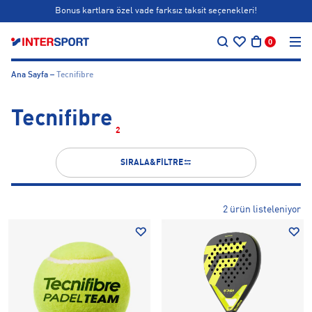
Bonus kartlara özel vade farksız taksit seçenekleri!
…
Siparişin 1-3 iş günü içerisinde kargoya teslim edilecektir.
0
Bonus kartlara özel vade farksız taksit seçenekleri!
Ana Sayfa
Tecnifibre
Tecnifibre
2
SIRALA&FİLTRE
2 ürün listeleniyor