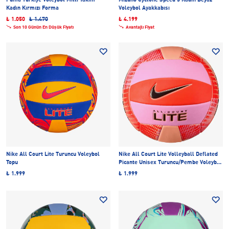
Puma Türkiye Voleybol Milli Takım
Mizuno Cyclone Speed 5 Kadın Beyaz
Kadın Kırmızı Forma
Voleybol Ayakkabısı
₺ 1.050
₺ 1.470
₺ 4.199
Son 10 Günün En Düşük Fiyatı
Avantajlı Fiyat
Nike All Court Lite Turuncu Voleybol
Nike All Court Lite Volleyball Deflated
Topu
Picante Unisex Turuncu/Pembe Voleybol
Topu
₺ 1.999
₺ 1.999