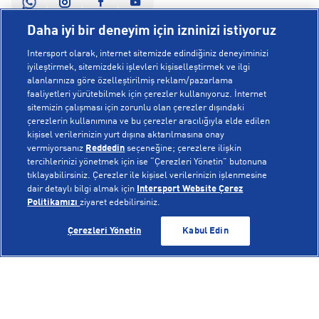
Daha iyi bir deneyim için izninizi istiyoruz
Intersport olarak, internet sitemizde edindiğiniz deneyiminizi
KURUMSAL
iyileştirmek, sitemizdeki işlevleri kişiselleştirmek ve ilgi
alanlarınıza göre özelleştirilmiş reklam/pazarlama
faaliyetleri yürütebilmek için çerezler kullanıyoruz. İnternet
Hakkımızda
sitemizin çalışması için zorunlu olan çerezler dışındaki
YARDIM
çerezlerin kullanımına ve bu çerezler aracılığıyla elde edilen
Mağazalarımız
kişisel verilerinizin yurt dışına aktarılmasına onay
vermiyorsanız
Reddedin
seçeneğine; çerezlere ilişkin
Bilgi Toplumu Hizmetleri
Sipariş Takibi
tercihlerinizi yönetmek için ise “Çerezleri Yönetin” butonuna
POPÜLER KOLEKSİYONLAR
tıklayabilirsiniz. Çerezler ile kişisel verilerinizin işlenmesine
Gizlilik Politikası
İptal & İade
dair detaylı bilgi almak için
Intersport Website Çerez
Politikamızı
ziyaret edebilirsiniz.
İşlem Rehberi
Sıkça Sorulan Sorular
Voleybol Milli Takım Formaları
Kampanyalar
Çerezleri Yönetin
Kabul Edin
Yetkili Servis Listesi
New Balance 408
© Copyright INTERSPORT 2026
Çerez Politikası
Bize Ulaşın
Nike Initiator
Üyelik Sözleşmesi
Gizlilik
Çerezler
Aydınlatma Metni
Hoka
Çerez Ayarları
On Cloudmonster