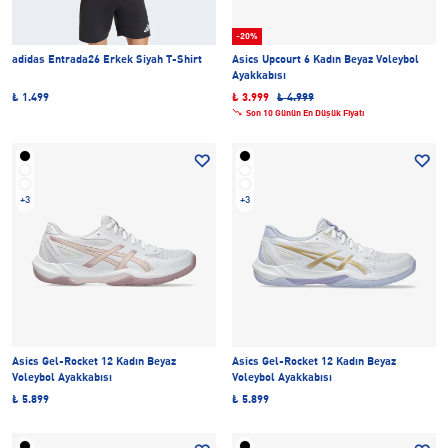
-20%
adidas Entrada26 Erkek Siyah T-Shirt
Asics Upcourt 6 Kadın Beyaz Voleybol
Ayakkabısı
₺ 1.499
₺ 3.999
₺ 4.999
Son 10 Günün En Düşük Fiyatı
+3
+3
Asics Gel-Rocket 12 Kadın Beyaz
Asics Gel-Rocket 12 Kadın Beyaz
Voleybol Ayakkabısı
Voleybol Ayakkabısı
₺ 5.899
₺ 5.899