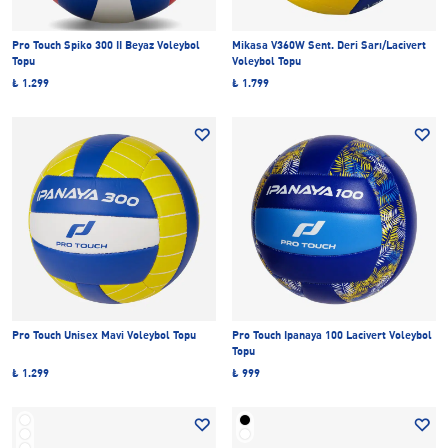
Pro Touch Spiko 300 II Beyaz Voleybol
Mikasa V360W Sent. Deri Sarı/Lacivert
Topu
Voleybol Topu
₺ 1.299
₺ 1.799
Pro Touch Unisex Mavi Voleybol Topu
Pro Touch Ipanaya 100 Lacivert Voleybol
Topu
₺ 1.299
₺ 999