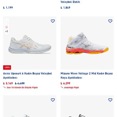
Voleybol Dizlik
₺ 1.199
₺ 1.849
+3
-30%
Asics Upcourt 6 Kadın Beyaz Voleybol
Mizuno Wave Voltage 2 Mid Kadın Beyaz
Ayakkabısı
Koşu Ayakkabısı
₺ 3.149
₺ 4.499
₺ 6.299
Son 10 Günün En Düşük Fiyatı
Avantajlı Fiyat