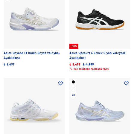
-30%
Asics Beyond Ff Kadın Beyaz Voleybol
Asics Upcourt 6 Erkek Siyah Voleybol
Ayakkabısı
Ayakkabısı
₺ 6.499
₺ 3.499
₺ 4.999
Son 10 Günün En Düşük Fiyatı
+3