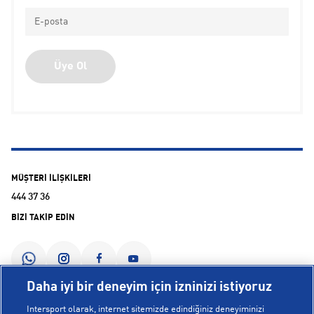
Üye Ol
MÜŞTERİ İLİŞKİLERİ
444 37 36
BİZİ TAKİP EDİN
Daha iyi bir deneyim için izninizi istiyoruz
Intersport olarak, internet sitemizde edindiğiniz deneyiminizi