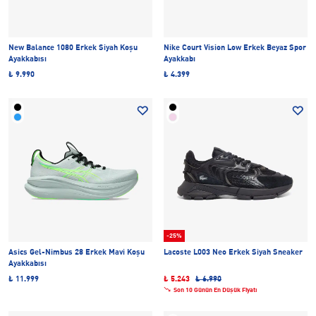
New Balance 1080 Erkek Siyah Koşu
Nike Court Vision Low Erkek Beyaz Spor
Ayakkabısı
Ayakkabı
₺ 9.990
₺ 4.399
-25%
Asics Gel-Nimbus 28 Erkek Mavi Koşu
Lacoste L003 Neo Erkek Siyah Sneaker
Ayakkabısı
₺ 11.999
₺ 5.243
₺ 6.990
Son 10 Günün En Düşük Fiyatı