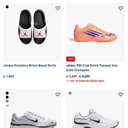
-20%
Jordan Franchise Erkek Beyaz Terlik
adidas F50 Club Erkek Turuncu Halı
Saha Kramponu
₺ 1.849
₺ 2.639
₺ 3.299
Son 10 Günün En Düşük Fiyatı
+3