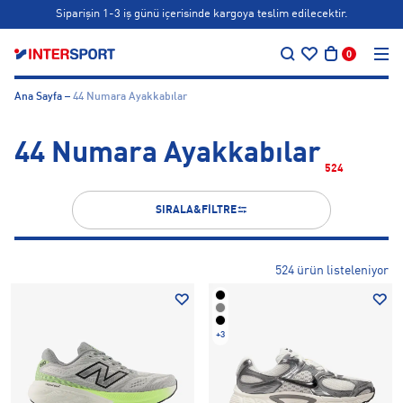
Bonus kartlara özel vade farksız taksit seçenekleri!
…
Siparişin 1-3 iş günü içerisinde kargoya teslim edilecektir.
0
Bonus kartlara özel vade farksız taksit seçenekleri!
Ana Sayfa
44 Numara Ayakkabılar
44 Numara Ayakkabılar
524
SIRALA&FİLTRE
524 ürün listeleniyor
+3