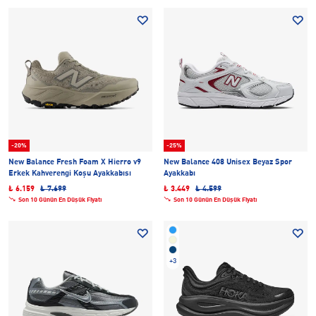
-20%
-25%
New Balance Fresh Foam X Hierro v9
New Balance 408 Unisex Beyaz Spor
Erkek Kahverengi Koşu Ayakkabısı
Ayakkabı
₺ 6.159
₺ 7.699
₺ 3.449
₺ 4.599
Son 10 Günün En Düşük Fiyatı
Son 10 Günün En Düşük Fiyatı
+3