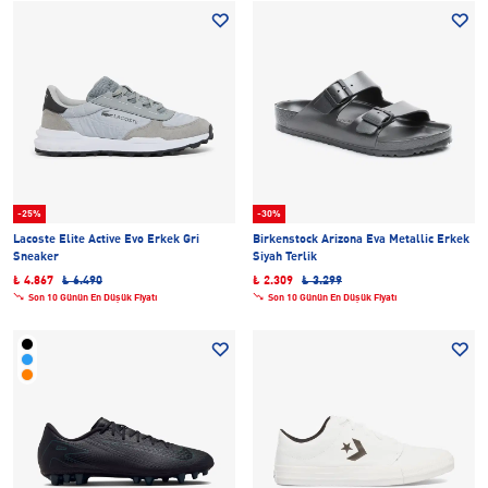
-25%
-30%
Lacoste Elite Active Evo Erkek Gri
Birkenstock Arizona Eva Metallic Erkek
Sneaker
Siyah Terlik
₺ 4.867
₺ 6.490
₺ 2.309
₺ 3.299
Son 10 Günün En Düşük Fiyatı
Son 10 Günün En Düşük Fiyatı