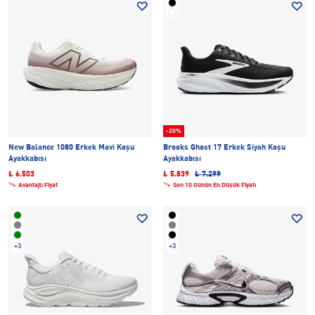
-20%
New Balance 1080 Erkek Mavi Koşu
Brooks Ghost 17 Erkek Siyah Koşu
Ayakkabısı
Ayakkabısı
₺ 6.503
₺ 5.839
₺ 7.299
Avantajlı Fiyat
Son 10 Günün En Düşük Fiyatı
+3
+3