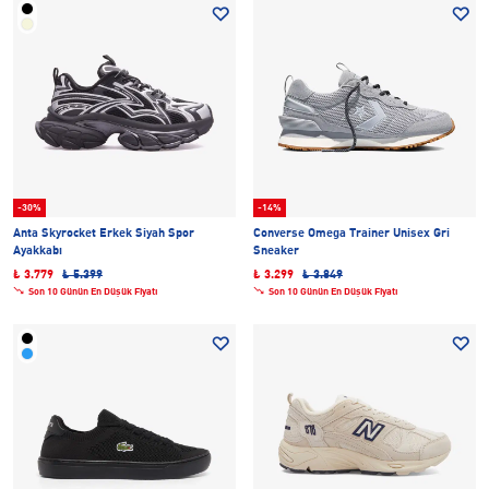
-30%
-14%
Anta Skyrocket Erkek Siyah Spor
Converse Omega Trainer Unisex Gri
Ayakkabı
Sneaker
₺ 3.779
₺ 5.399
₺ 3.299
₺ 3.849
Son 10 Günün En Düşük Fiyatı
Son 10 Günün En Düşük Fiyatı