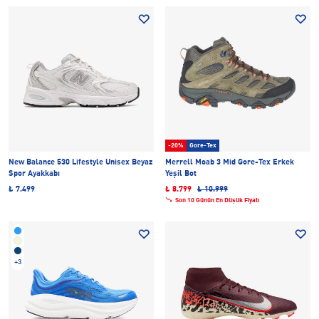
-20%
Gore-Tex
New Balance 530 Lifestyle Unisex Beyaz
Merrell Moab 3 Mid Gore-Tex Erkek
Spor Ayakkabı
Yeşil Bot
₺ 7.499
₺ 8.799
₺ 10.999
Son 10 Günün En Düşük Fiyatı
+3