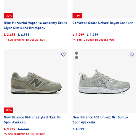
-30%
-13%
Nike Mercurial Vapor 16 Academy Erkek
Converse Skate Unisex Beyaz Sneaker
Siyah Çim Saha Kramponu
₺ 3.499
₺ 4.999
₺ 1.299
₺ 1.499
Son 10 Günün En Düşük Fiyatı
Son 10 Günün En Düşük Fiyatı
-30%
New Balance 565 Lifestyle Erkek Gri
New Balance 408 Unisex Gri Günlük
Spor Ayakkabı
Spor Ayakkabı
₺ 3.219
₺ 4.599
₺ 4.599
Son 10 Günün En Düşük Fiyatı