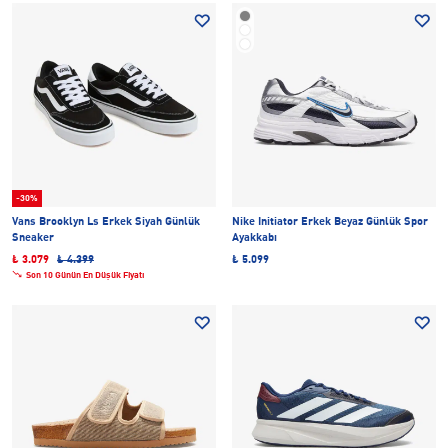
-30%
Vans Brooklyn Ls Erkek Siyah Günlük
Nike Initiator Erkek Beyaz Günlük Spor
Sneaker
Ayakkabı
₺ 3.079
₺ 4.399
₺ 5.099
Son 10 Günün En Düşük Fiyatı