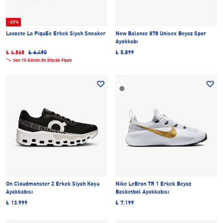
-25%
Lacoste La PiquEe Erkek Siyah Sneaker
New Balance 878 Unisex Beyaz Spor
Ayakkabı
₺ 4.868
₺ 6.490
₺ 5.899
Son 10 Günün En Düşük Fiyatı
On Cloudmonster 2 Erkek Siyah Koşu
Nike LeBron TR 1 Erkek Beyaz
Ayakkabısı
Basketbol Ayakkabısı
₺ 13.999
₺ 7.199