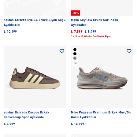
-20%
adidas Adizero Evo SL Erkek Siyah Koşu
Hoka Skyflow Erkek Sarı Koşu
Ayakkabısı
Ayakkabısı
₺ 10.199
₺ 7.599
₺ 9.499
Son 10 Günün En Düşük Fiyatı
+3
adidas Barreda Decode Erkek
Nike Pegasus Premium Erkek Mavi/Gri
Kahverengi Spor Ayakkabı
Koşu Ayakkabısı
₺ 5.799
₺ 12.999