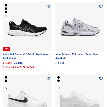
+3
-25%
Asics Gel Contend 9 Erkek Siyah Koşu
New Balance 530 Unisex Beyaz Spor
Ayakkabısı
Ayakkabı
₺ 3.419
₺ 4.559
₺ 7.499
Son 10 Günün En Düşük Fiyatı
+3
+3