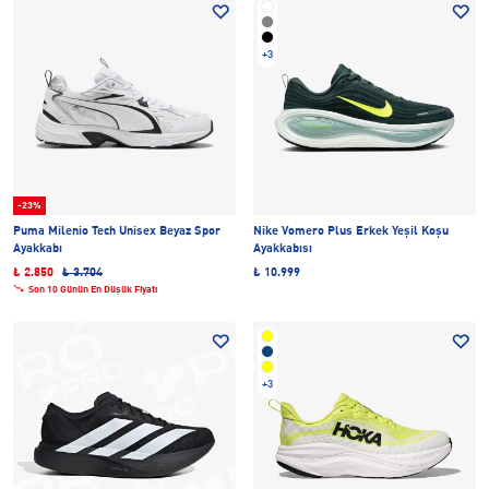
+3
-23%
Puma Milenio Tech Unisex Beyaz Spor
Nike Vomero Plus Erkek Yeşil Koşu
Ayakkabı
Ayakkabısı
₺ 2.850
₺ 3.704
₺ 10.999
Son 10 Günün En Düşük Fiyatı
+3