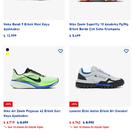
Hoka Bondi 9 Erkek Mavi Koşu
Nike Zoom Superfly 10 Academy Fg/Mg
Ayakkabısı
Erkek Bordo Çim Saha Kramponu
₺ 12.999
₺ 5.499
-20%
-25%
Nike Air Zoom Pegasus 42 Erkek Sarı
Lacoste Elite Active Erkek Gri Sneaker
Koşu Ayakkabısı
₺ 6.719
₺ 8.399
₺ 6.742
₺ 8.990
Son 10 Günün En Düşük Fiyatı
Son 10 Günün En Düşük Fiyatı