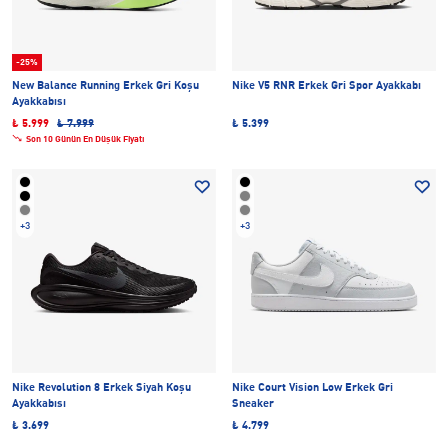
-25%
New Balance Running Erkek Gri Koşu
Nike V5 RNR Erkek Gri Spor Ayakkabı
Ayakkabısı
₺ 5.999
₺ 7.999
₺ 5.399
Son 10 Günün En Düşük Fiyatı
+3
+3
Nike Revolution 8 Erkek Siyah Koşu
Nike Court Vision Low Erkek Gri
Ayakkabısı
Sneaker
₺ 3.699
₺ 4.799