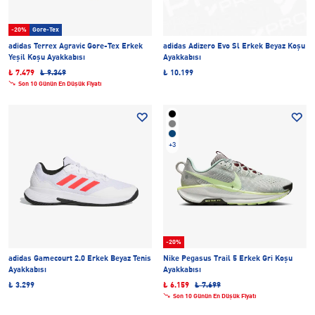
-20%
Gore-Tex
adidas Terrex Agravic Gore-Tex Erkek
adidas Adizero Evo Sl Erkek Beyaz Koşu
Yeşil Koşu Ayakkabısı
Ayakkabısı
₺ 7.479
₺ 9.349
₺ 10.199
Son 10 Günün En Düşük Fiyatı
+3
-20%
adidas Gamecourt 2.0 Erkek Beyaz Tenis
Nike Pegasus Trail 5 Erkek Gri Koşu
Ayakkabısı
Ayakkabısı
₺ 3.299
₺ 6.159
₺ 7.699
Son 10 Günün En Düşük Fiyatı