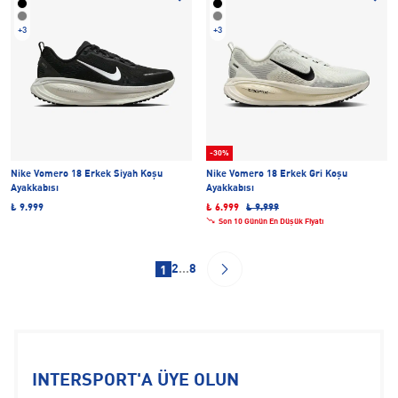
+3
+3
-30%
Nike Vomero 18 Erkek Siyah Koşu
Nike Vomero 18 Erkek Gri Koşu
Ayakkabısı
Ayakkabısı
₺ 9.999
₺ 6.999
₺ 9.999
Son 10 Günün En Düşük Fiyatı
2
...
8
1
INTERSPORT'A ÜYE OLUN