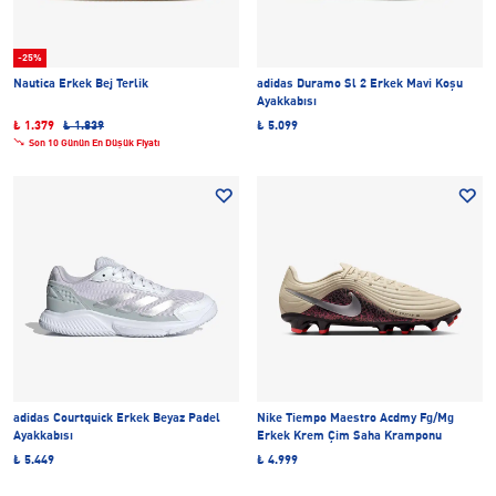
-25%
Nautica Erkek Bej Terlik
adidas Duramo Sl 2 Erkek Mavi Koşu
Ayakkabısı
₺ 1.379
₺ 1.839
₺ 5.099
Son 10 Günün En Düşük Fiyatı
adidas Courtquick Erkek Beyaz Padel
Nike Tiempo Maestro Acdmy Fg/Mg
Ayakkabısı
Erkek Krem Çim Saha Kramponu
₺ 5.449
₺ 4.999