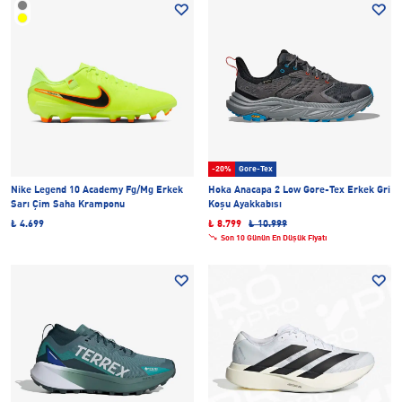
-20%
Gore-Tex
Nike Legend 10 Academy Fg/Mg Erkek
Hoka Anacapa 2 Low Gore-Tex Erkek Gri
Sarı Çim Saha Kramponu
Koşu Ayakkabısı
₺ 4.699
₺ 8.799
₺ 10.999
Son 10 Günün En Düşük Fiyatı