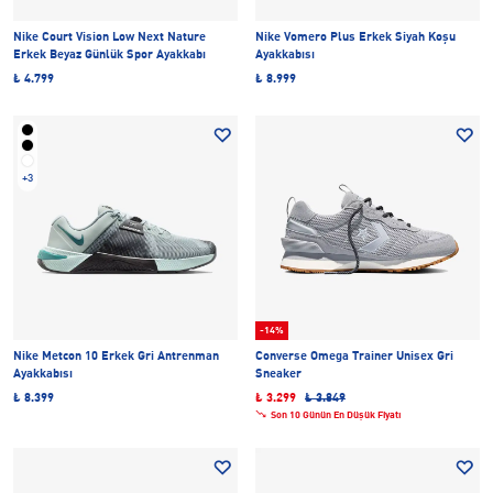
Nike Court Vision Low Next Nature
Nike Vomero Plus Erkek Siyah Koşu
Erkek Beyaz Günlük Spor Ayakkabı
Ayakkabısı
₺ 4.799
₺ 8.999
+3
-14%
Nike Metcon 10 Erkek Gri Antrenman
Converse Omega Trainer Unisex Gri
Ayakkabısı
Sneaker
₺ 8.399
₺ 3.299
₺ 3.849
Son 10 Günün En Düşük Fiyatı