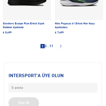
Skechers Escape Plan Erkek Siyah
Nike Pegasus 41 Erkek Mor Koşu
Outdoor Ayakkabı
Ayakkabısı
₺ 5.699
₺ 7.699
2
...
11
1
INTERSPORT'A ÜYE OLUN
Üye Ol