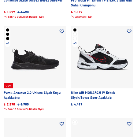
Converse Skate Unisex Beyaz Sneaker
Pro Touch PT Evrim TF Erkek Siyah Halı
Saha Kramponu
₺ 1.299
₺ 1.499
₺ 1.119
Son 10 Günün En Düşük Fiyatı
Avantajlı Fiyat
+3
+3
-30%
Puma Anzarun 2.0 Unisex Siyah Koşu
Nike AIR MONARCH IV Erkek
Ayakkabısı
Siyah/Beyaz Spor Ayakkabı
₺ 2.590
₺ 3.700
₺ 4.499
Son 10 Günün En Düşük Fiyatı