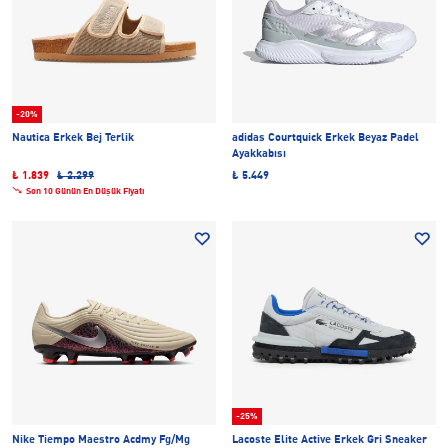
-20%
Nautica Erkek Bej Terlik
adidas Courtquick Erkek Beyaz Padel
Ayakkabısı
₺ 1.839
₺ 2.299
₺ 5.449
Son 10 Günün En Düşük Fiyatı
-25%
Nike Tiempo Maestro Acdmy Fg/Mg
Lacoste Elite Active Erkek Gri Sneaker