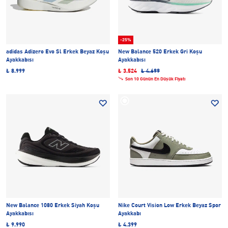
-25%
adidas Adizero Evo Sl Erkek Beyaz Koşu
New Balance 520 Erkek Gri Koşu
Ayakkabısı
Ayakkabısı
₺ 8.999
₺ 3.524
₺ 4.699
Son 10 Günün En Düşük Fiyatı
New Balance 1080 Erkek Siyah Koşu
Nike Court Vision Low Erkek Beyaz Spor
Ayakkabısı
Ayakkabı
₺ 9.990
₺ 4.399