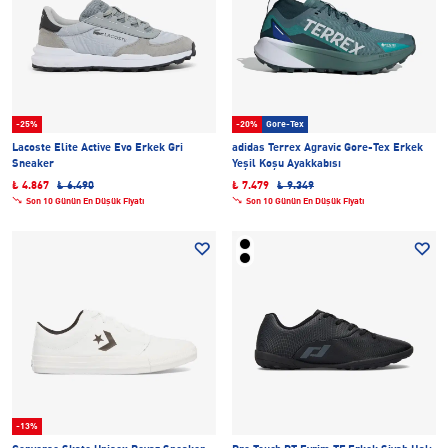
-25%
-20%
Gore-Tex
Lacoste Elite Active Evo Erkek Gri
adidas Terrex Agravic Gore-Tex Erkek
Sneaker
Yeşil Koşu Ayakkabısı
₺ 4.867
₺ 6.490
₺ 7.479
₺ 9.349
Son 10 Günün En Düşük Fiyatı
Son 10 Günün En Düşük Fiyatı
-13%