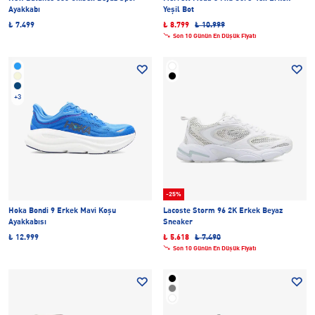
Ayakkabı
Yeşil Bot
₺ 7.499
₺ 8.799
₺ 10.999
Son 10 Günün En Düşük Fiyatı
+3
-25%
Hoka Bondi 9 Erkek Mavi Koşu
Lacoste Storm 96 2K Erkek Beyaz
Ayakkabısı
Sneaker
₺ 12.999
₺ 5.618
₺ 7.490
Son 10 Günün En Düşük Fiyatı