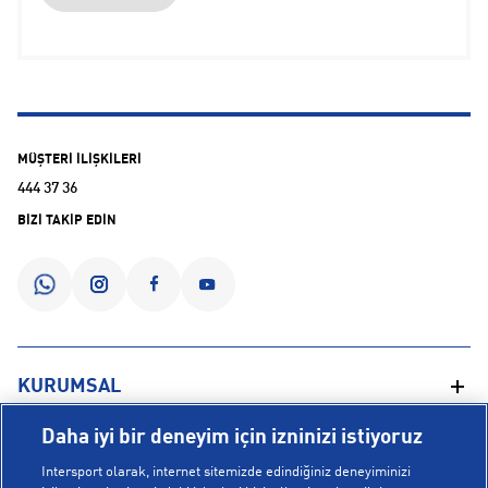
MÜŞTERİ İLİŞKİLERİ
444 37 36
BİZİ TAKİP EDİN
KURUMSAL
Daha iyi bir deneyim için izninizi istiyoruz
Hakkımızda
YARDIM
Intersport olarak, internet sitemizde edindiğiniz deneyiminizi
Mağazalarımız