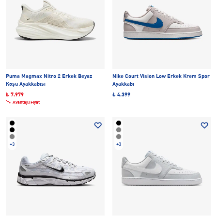
Puma Magmax Nitro 2 Erkek Beyaz
Nike Court Vision Low Erkek Krem Spor
Koşu Ayakkabısı
Ayakkabı
₺ 7.979
₺ 4.399
Avantajlı Fiyat
+3
+3