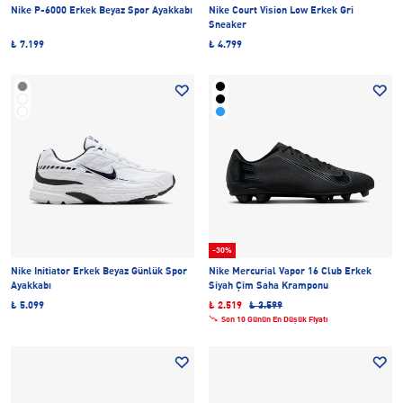
Nike P-6000 Erkek Beyaz Spor Ayakkabı
Nike Court Vision Low Erkek Gri
Sneaker
₺ 7.199
₺ 4.799
-30%
Nike Initiator Erkek Beyaz Günlük Spor
Nike Mercurial Vapor 16 Club Erkek
Ayakkabı
Siyah Çim Saha Kramponu
₺ 5.099
₺ 2.519
₺ 3.599
Son 10 Günün En Düşük Fiyatı