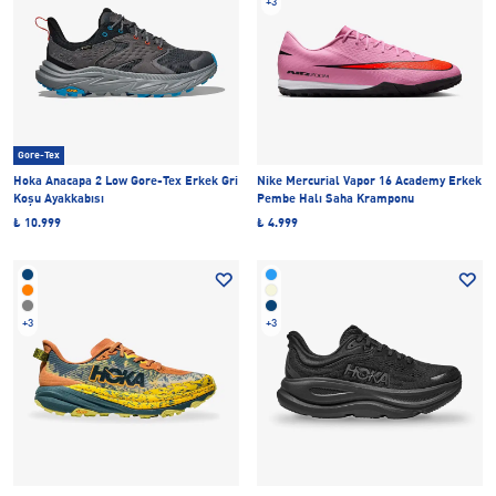
+3
Gore-Tex
Hoka Anacapa 2 Low Gore-Tex Erkek Gri
Nike Mercurial Vapor 16 Academy Erkek
Koşu Ayakkabısı
Pembe Halı Saha Kramponu
₺ 10.999
₺ 4.999
+3
+3