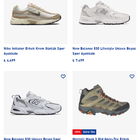
Nike Initiator Erkek Krem Günlük Spor
New Balance 530 Lifestyle Unisex Beyaz
Ayakkabı
Spor Ayakkabı
₺ 4.499
₺ 7.499
-20%
Gore-Tex
New Balance 530 Unisex Beyaz Spor
Merrell Moab 3 Mid Gore-Tex Erkek