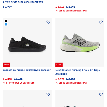
Erkek Krem Çim Saha Kramponu
₺ 4.999
₺ 6.742
₺ 8.990
Son 10 Günün En Düşük Fiyatı
-25%
-25%
Lacoste La PiquEe Erkek Siyah Sneaker
New Balance Running Erkek Gri Koşu
Ayakkabısı
₺ 4.868
₺ 6.490
₺ 5.999
₺ 7.999
Son 10 Günün En Düşük Fiyatı
Son 10 Günün En Düşük Fiyatı