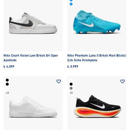
Nike Court Vision Low Erkek Gri Spor
Nike Phantom Luna II Erkek Mavi Bilekli
Ayakkabı
Çim Saha Kramponu
₺ 4.399
₺ 3.999
+3
+3