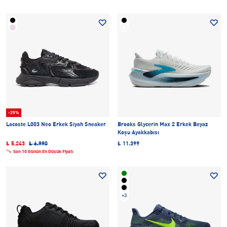
-25%
Lacoste L003 Neo Erkek Siyah Sneaker
Brooks Glycerin Max 2 Erkek Beyaz
Koşu Ayakkabısı
₺ 5.243
₺ 6.990
₺ 11.399
Son 10 Günün En Düşük Fiyatı
+3