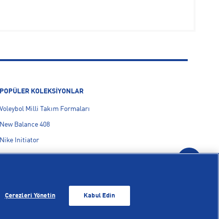
POPÜLER KOLEKSİYONLAR
Voleybol Milli Takım Formaları
New Balance 408
Nike Initiator
Hoka
On Cloudmonster
adidas F50
Çerezleri Yönetin
Kabul Edin