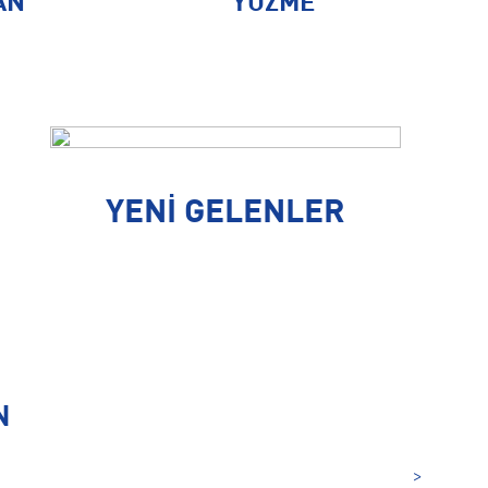
AN
YÜZME
YENİ GELENLER
N