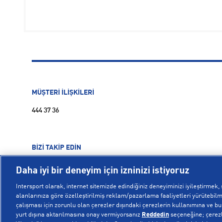
MÜŞTERİ İLİŞKİLERİ
444 37 36
BİZİ TAKİP EDİN
Daha iyi bir deneyim için izninizi istiyoruz
Intersport olarak, internet sitemizde edindiğiniz deneyiminizi iyileştirmek, s
alanlarınıza göre özelleştirilmiş reklam/pazarlama faaliyetleri yürütebilme
çalışması için zorunlu olan çerezler dışındaki çerezlerin kullanımına ve bu ç
yurt dışına aktarılmasına onay vermiyorsanız
Reddedin
seçeneğine; çerezle