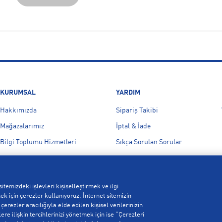
KURUMSAL
YARDIM
Hakkımızda
Sipariş Takibi
Mağazalarımız
İptal & İade
Bilgi Toplumu Hizmetleri
Sıkça Sorulan Sorular
Gizlilik Politikası
Yetkili Servis Listesi
İşlem Rehberi
Bize Ulaşın
itemizdeki işlevleri kişiselleştirmek ve ilgi
Kampanyalar
k için çerezler kullanıyoruz. İnternet sitemizin
erezler aracılığıyla elde edilen kişisel verilerinizin
Çerez Politikası
re ilişkin tercihlerinizi yönetmek için ise “Çerezleri
Aydınlatma Metni