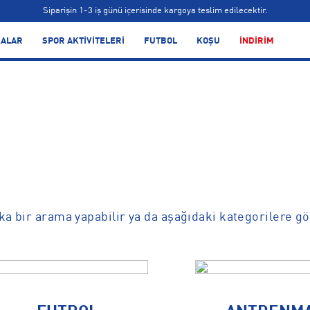
Siparişin 1-3 iş günü içerisinde kargoya teslim edilecektir.
Bonus kartlara özel vade farksız taksit seçenekleri!
ALAR
SPOR AKTİVİTELERİ
FUTBOL
KOŞU
İNDİRİM
Siparişin 1-3 iş günü içerisinde kargoya teslim edilecektir.
Bonus kartlara özel vade farksız taksit seçenekleri!
 bir arama yapabilir ya da aşağıdaki kategorilere göz