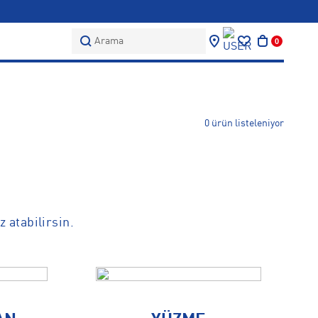
Arama
0
0 ürün listeleniyor
 atabilirsin.