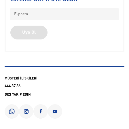
Koşu Rüzgarlığı
Koşu Taytı
Koşu Tişörtü
Koşu Yağmurluğu
Koşu Yeleği
Üye Ol
Trail Koşu Ürünleri
Ultra Maraton Koşu Ürünleri
Uzun Mesafe Koşu Ürünleri
MÜŞTERİ İLİŞKİLERİ
444 37 36
BİZİ TAKİP EDİN