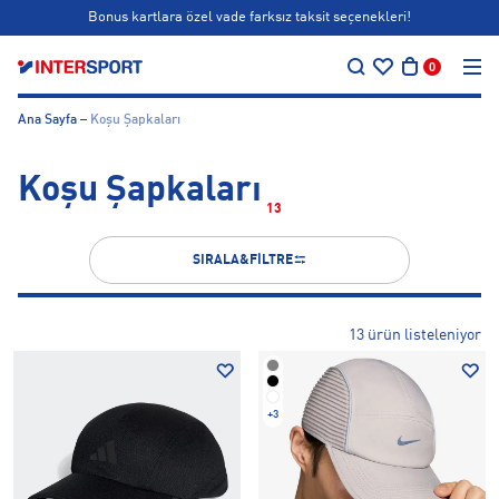
Bonus kartlara özel vade farksız taksit seçenekleri!
…
Siparişin 1-3 iş günü içerisinde kargoya teslim edilecektir.
0
Bonus kartlara özel vade farksız taksit seçenekleri!
Ana Sayfa
Koşu Şapkaları
Koşu Şapkaları
13
SIRALA&FİLTRE
13 ürün listeleniyor
+3