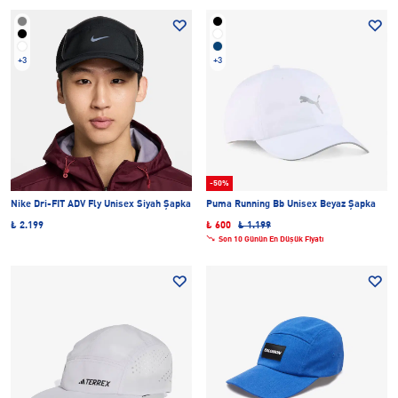
+3
+3
-50%
Nike Dri-FIT ADV Fly Unisex Siyah Şapka
Puma Running Bb Unisex Beyaz Şapka
₺ 2.199
₺ 600
₺ 1.199
Son 10 Günün En Düşük Fiyatı