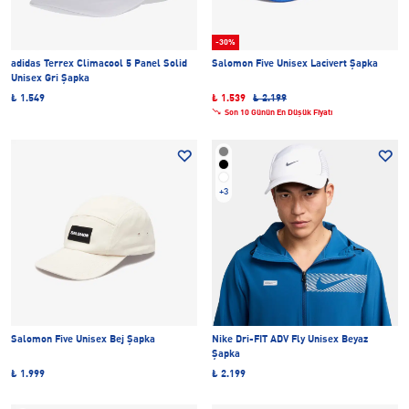
-30%
adidas Terrex Climacool 5 Panel Solid
Salomon Five Unisex Lacivert Şapka
Unisex Gri Şapka
₺ 1.549
₺ 1.539
₺ 2.199
Son 10 Günün En Düşük Fiyatı
+3
Salomon Five Unisex Bej Şapka
Nike Dri-FIT ADV Fly Unisex Beyaz
Şapka
₺ 1.999
₺ 2.199