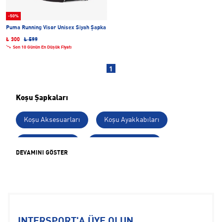
-50%
Puma Running Visor Unisex Siyah Şapka
₺ 300
₺ 599
Son 10 Günün En Düşük Fiyatı
1
Koşu Şapkaları
Koşu Aksesuarları
Koşu Ayakkabıları
Koşu Kıyafetleri
Tüm Koşu Ürünleri
DEVAMINI GÖSTER
Brooks Koşu Ayakkabıları
Erkek Koşu Ürünleri
Kadın Koşu Ürünleri
Kısa Mesafe Koşu Ürünleri
Koşu Çantaları
Koşu Çorapları
INTERSPORT'A ÜYE OLUN