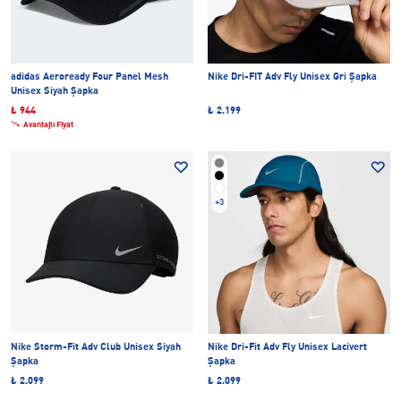
adidas Aeroready Four Panel Mesh
Nike Dri-FIT Adv Fly Unisex Gri Şapka
Unisex Siyah Şapka
₺ 944
₺ 2.199
Avantajlı Fiyat
+3
Nike Storm-Fit Adv Club Unisex Siyah
Nike Dri-Fit Adv Fly Unisex Lacivert
Şapka
Şapka
₺ 2.099
₺ 2.099