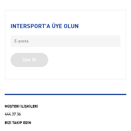
Kadın Koşu Ürünleri
Kısa Mesafe Koşu Ürünleri
Koşu Çantaları
Koşu Çorapları
INTERSPORT'A ÜYE OLUN
Koşu Rüzgarlığı
Koşu Şapkaları
Koşu Taytı
Koşu Tişörtü
Üye Ol
Koşu Yağmurluğu
Koşu Yeleği
Trail Koşu Ürünleri
Uzun Mesafe Koşu Ürünleri
Hoka
ON Running
MÜŞTERİ İLİŞKİLERİ
444 37 36
BİZİ TAKİP EDİN