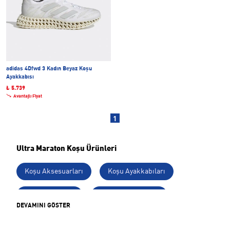
adidas 4Dfwd 3 Kadın Beyaz Koşu
Ayakkabısı
₺ 5.739
Avantajlı Fiyat
1
Ultra Maraton Koşu Ürünleri
Koşu Aksesuarları
Koşu Ayakkabıları
Koşu Kıyafetleri
Tüm Koşu Ürünleri
DEVAMINI GÖSTER
Brooks Koşu Ayakkabıları
Erkek Koşu Ürünleri