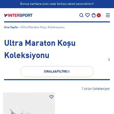
Bonus kartlara özel vade farksız taksit seçenekleri!
…
Siparişin 1-3 iş günü içerisinde kargoya teslim edilecektir.
0
Bonus kartlara özel vade farksız taksit seçenekleri!
Ana Sayfa
Ultra Maraton Koşu Koleksiyonu
Ultra Maraton Koşu
Koleksiyonu
1
SIRALA&FİLTRE
1 ürün listeleniyor