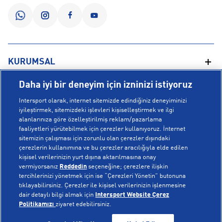
KURUMSAL
Daha iyi bir deneyim için izninizi istiyoruz
Hakkımızda
YARDIM
Intersport olarak, internet sitemizde edindiğiniz deneyiminizi
Mağazalarımız
iyileştirmek, sitemizdeki işlevleri kişiselleştirmek ve ilgi
alanlarınıza göre özelleştirilmiş reklam/pazarlama
Bilgi Toplumu Hizmetleri
Sipariş Takibi
faaliyetleri yürütebilmek için çerezler kullanıyoruz. İnternet
POPÜLER KOLEKSİYONLAR
sitemizin çalışması için zorunlu olan çerezler dışındaki
Gizlilik Politikası
İptal & İade
çerezlerin kullanımına ve bu çerezler aracılığıyla elde edilen
İşlem Rehberi
Sıkça Sorulan Sorular
kişisel verilerinizin yurt dışına aktarılmasına onay
Voleybol Milli Takım Formaları
vermiyorsanız
Reddedin
seçeneğine; çerezlere ilişkin
Kampanyalar
Yetkili Servis Listesi
New Balance 408
tercihlerinizi yönetmek için ise “Çerezleri Yönetin” butonuna
tıklayabilirsiniz. Çerezler ile kişisel verilerinizin işlenmesine
© Copyright INTERSPORT 2026
Çerez Politikası
Bize Ulaşın
Nike Initiator
dair detaylı bilgi almak için
Intersport Website Çerez
Üyelik Sözleşmesi
Gizlilik
Çerezler
Politikamızı
ziyaret edebilirsiniz.
Aydınlatma Metni
Hoka