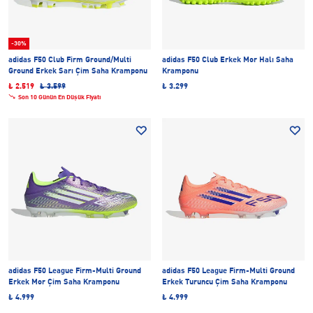
-30%
adidas F50 Club Firm Ground/Multi
adidas F50 Club Erkek Mor Halı Saha
Ground Erkek Sarı Çim Saha Kramponu
Kramponu
₺ 2.519
₺ 3.599
₺ 3.299
Son 10 Günün En Düşük Fiyatı
adidas F50 League Firm-Multi Ground
adidas F50 League Firm-Multi Ground
Erkek Mor Çim Saha Kramponu
Erkek Turuncu Çim Saha Kramponu
₺ 4.999
₺ 4.999