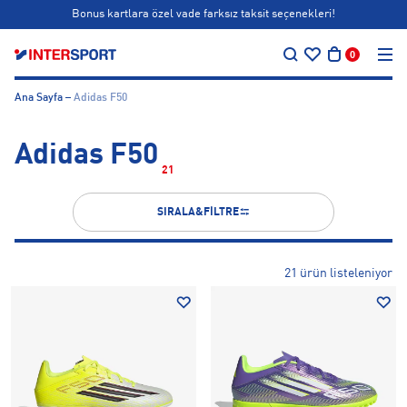
Bonus kartlara özel vade farksız taksit seçenekleri!
…
Siparişin 1-3 iş günü içerisinde kargoya teslim edilecektir.
0
Bonus kartlara özel vade farksız taksit seçenekleri!
Ana Sayfa
Adidas F50
Adidas F50
21
SIRALA&FİLTRE
21 ürün listeleniyor