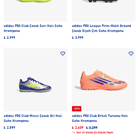
adidas F50 Club Çocuk Sarı Halı Saha
adidas F50 League Firm-Multi Ground
Kramponu
Çocuk Siyah Çim Saha Kramponu
₺ 2.999
₺ 3.999
-20%
adidas F50 Club Messi Çocuk Gri Halı
adidas F50 Club Erkek Turuncu Halı
Saha Kramponu
Saha Kramponu
₺ 2.599
₺ 2.639
₺ 3.299
Son 10 Günün En Düşük Fiyatı