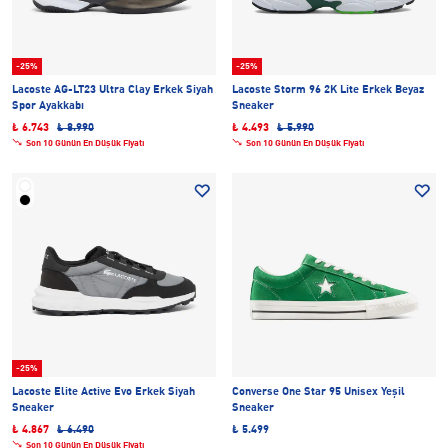
-25%
-25%
Lacoste AG-LT23 Ultra Clay Erkek Siyah
Lacoste Storm 96 2K Lite Erkek Beyaz
Spor Ayakkabı
Sneaker
₺ 6.743
₺ 8.990
₺ 4.493
₺ 5.990
Son 10 Günün En Düşük Fiyatı
Son 10 Günün En Düşük Fiyatı
-25%
Lacoste Elite Active Evo Erkek Siyah
Converse One Star 95 Unisex Yeşil
Sneaker
Sneaker
₺ 4.867
₺ 6.490
₺ 5.499
Son 10 Günün En Düşük Fiyatı