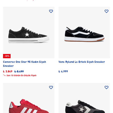
-30%
Converse One Star 95 Kadın Siyah
Vans Ryland Ls Erkek Siyah Sneaker
Sneaker
₺ 3.849
₺ 5.499
₺ 4.999
Son 10 Günün En Düşük Fiyatı