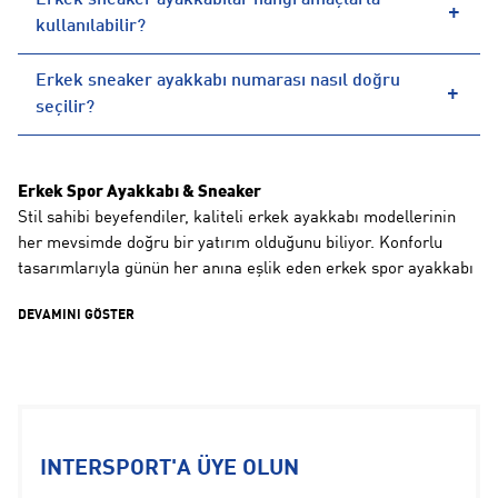
Erkek sneaker ayakkabılar hangi amaçlarla
kullanılabilir?
Erkek sneaker ayakkabı numarası nasıl doğru
seçilir?
Erkek Spor Ayakkabı & Sneaker
Stil sahibi beyefendiler, kaliteli erkek ayakkabı modellerinin
her mevsimde doğru bir yatırım olduğunu biliyor. Konforlu
tasarımlarıyla günün her anına eşlik eden erkek spor ayakkabı
ve sneaker modelleri, göz alıcı tasarımlarıyla kombinlerin en
DEVAMINI GÖSTER
iddialı tamamlayıcıları arasında yer alıyor.
Intersport, erkek spor ayakkabı ve sneaker koleksiyonuyla aktif
yaşam tarzına sahip olan beylere yüksek performans ve şıklığı
aynı anda sunuyor. Intersport'un erkek spor ayakkabı ve
sneaker koleksiyonunda özel spor aktiviteleri için tasarlanmış
modeller de bulunuyor. Koşu, fitness, basketbol ve daha birçok
INTERSPORT'A ÜYE OLUN
spor dalında kullanıma uygun olan erkek sneaker ve spor