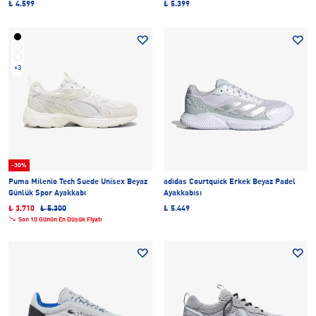
₺ 4.599
₺ 5.399
+3
-30%
Puma Milenio Tech Suede Unisex Beyaz
adidas Courtquick Erkek Beyaz Padel
Günlük Spor Ayakkabı
Ayakkabısı
₺ 3.710
₺ 5.300
₺ 5.449
Son 10 Günün En Düşük Fiyatı