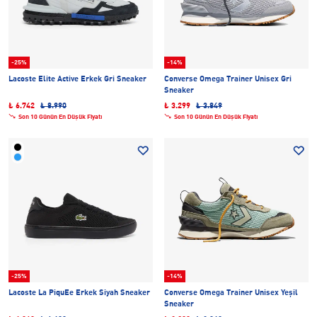
-25%
-14%
Lacoste Elite Active Erkek Gri Sneaker
Converse Omega Trainer Unisex Gri
Sneaker
₺ 6.742
₺ 8.990
₺ 3.299
₺ 3.849
Son 10 Günün En Düşük Fiyatı
Son 10 Günün En Düşük Fiyatı
-25%
-14%
Lacoste La PiquEe Erkek Siyah Sneaker
Converse Omega Trainer Unisex Yeşil
Sneaker