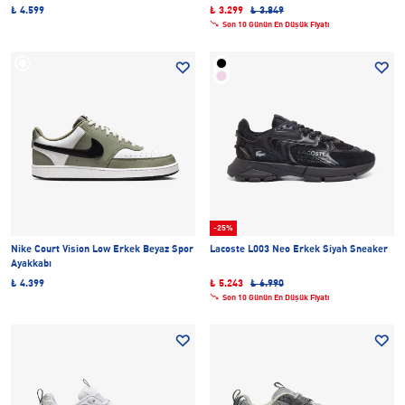
₺ 4.599
₺ 3.299
₺ 3.849
Son 10 Günün En Düşük Fiyatı
-25%
Nike Court Vision Low Erkek Beyaz Spor
Lacoste L003 Neo Erkek Siyah Sneaker
Ayakkabı
₺ 4.399
₺ 5.243
₺ 6.990
Son 10 Günün En Düşük Fiyatı