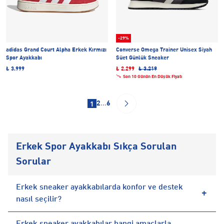
-29%
adidas Grand Court Alpha Erkek Kırmızı
Converse Omega Trainer Unisex Siyah
Spor Ayakkabı
Süet Günlük Sneaker
₺ 3.999
₺ 2.299
₺ 3.219
Son 10 Günün En Düşük Fiyatı
2
...
6
1
Erkek Spor Ayakkabı Sıkça Sorulan
Sorular
Erkek sneaker ayakkabılarda konfor ve destek
nasıl seçilir?