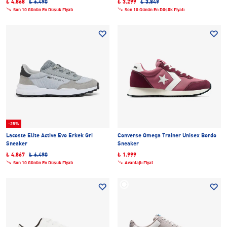
₺ 4.868
₺ 6.490
₺ 3.299
₺ 3.849
Son 10 Günün En Düşük Fiyatı
Son 10 Günün En Düşük Fiyatı
-25%
Lacoste Elite Active Evo Erkek Gri
Converse Omega Trainer Unisex Bordo
Sneaker
Sneaker
₺ 4.867
₺ 6.490
₺ 1.999
Son 10 Günün En Düşük Fiyatı
Avantajlı Fiyat