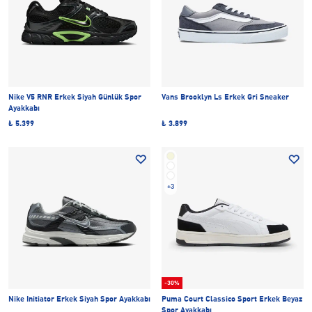
Nike V5 RNR Erkek Siyah Günlük Spor
Vans Brooklyn Ls Erkek Gri Sneaker
Ayakkabı
₺ 5.399
₺ 3.899
+3
-30%
Nike Initiator Erkek Siyah Spor Ayakkabı
Puma Court Classico Sport Erkek Beyaz
Spor Ayakkabı