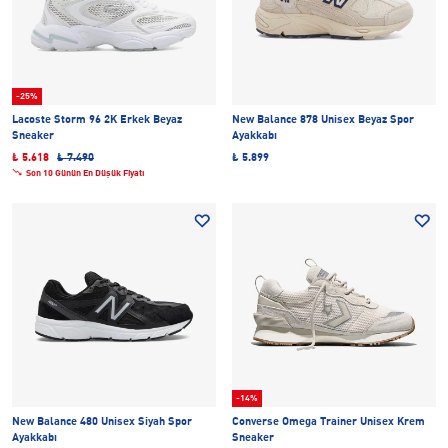
-25%
Lacoste Storm 96 2K Erkek Beyaz
New Balance 878 Unisex Beyaz Spor
Sneaker
Ayakkabı
₺ 5.618
₺ 7.490
₺ 5.899
Son 10 Günün En Düşük Fiyatı
-14%
New Balance 480 Unisex Siyah Spor
Converse Omega Trainer Unisex Krem
Ayakkabı
Sneaker