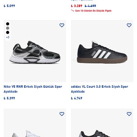
₺ 5.099
₺ 3.289
₺ 4.699
Son 10 Günün En Düşük Fiyatı
+3
Nike V5 RNR Erkek Siyah Günlük Spor
adidas VL Court 3.0 Erkek Siyah Spor
Ayakkabı
Ayakkabı
₺ 5.399
₺ 4.749