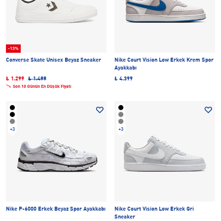
-13%
Converse Skate Unisex Beyaz Sneaker
Nike Court Vision Low Erkek Krem Spor
Ayakkabı
₺ 1.299
₺ 1.499
₺ 4.399
Son 10 Günün En Düşük Fiyatı
+3
+3
Nike P-6000 Erkek Beyaz Spor Ayakkabı
Nike Court Vision Low Erkek Gri
Sneaker