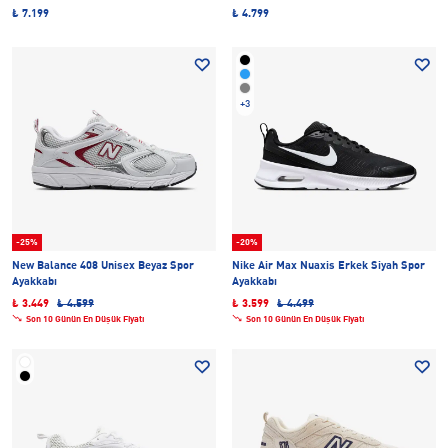
₺ 7.199
₺ 4.799
+3
-25%
-20%
New Balance 408 Unisex Beyaz Spor
Nike Air Max Nuaxis Erkek Siyah Spor
Ayakkabı
Ayakkabı
₺ 3.449
₺ 4.599
₺ 3.599
₺ 4.499
Son 10 Günün En Düşük Fiyatı
Son 10 Günün En Düşük Fiyatı