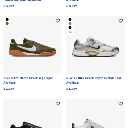
Kahverengi Spor Ayakkabı
Ayakkabı
₺ 5.799
₺ 5.899
+3
Nike Terra Manta Erkek Yeşil Spor
Nike V5 RNR Erkek Beyaz Günlük Spor
Ayakkabı
Ayakkabı
₺ 4.399
₺ 5.399