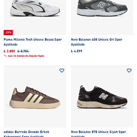
-23%
Puma Milenio Tech Unisex Beyaz Spor
New Balance 408 Unisex Gri Spor
Ayakkabı
Ayakkabı
₺ 2.850
₺ 3.704
₺ 4.599
Son 10 Günün En Düşük Fiyatı
adidas Barreda Decode Erkek
New Balance 878 Unisex Siyah Spor