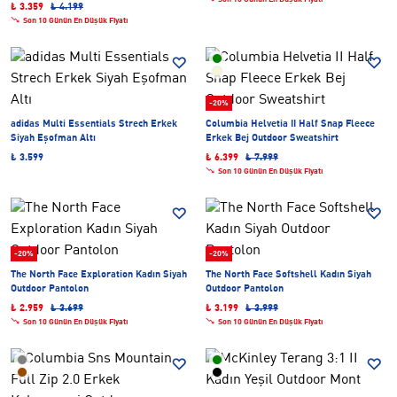
₺ 3.359
₺ 4.199
Son 10 Günün En Düşük Fiyatı
-20%
adidas Multi Essentials Strech Erkek
Columbia Helvetia II Half Snap Fleece
Siyah Eşofman Altı
Erkek Bej Outdoor Sweatshirt
₺ 3.599
₺ 6.399
₺ 7.999
Son 10 Günün En Düşük Fiyatı
-20%
-20%
The North Face Exploration Kadın Siyah
The North Face Softshell Kadın Siyah
Outdoor Pantolon
Outdoor Pantolon
₺ 2.959
₺ 3.699
₺ 3.199
₺ 3.999
Son 10 Günün En Düşük Fiyatı
Son 10 Günün En Düşük Fiyatı