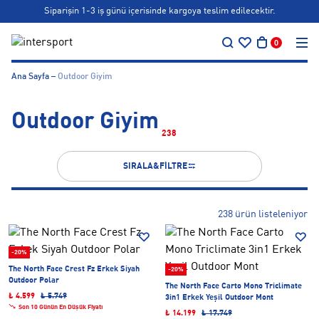
Siparişin 1-3 iş günü içerisinde kargoya teslim edilecektir.
…
Bonus kartlara özel vade farksız taksit seçenekleri!
0
Siparişin 1-3 iş günü içerisinde kargoya teslim edilecektir.
Ana Sayfa
Outdoor Giyim
Bonus kartlara özel vade farksız taksit seçenekleri!
Outdoor Giyim
238
SIRALA&FİLTRE
238 ürün listeleniyor
-20%
The North Face Crest Fz Erkek Siyah
-20%
Outdoor Polar
The North Face Carto Mono Triclimate
₺ 4.599
₺ 5.749
3in1 Erkek Yeşil Outdoor Mont
Son 10 Günün En Düşük Fiyatı
₺ 14.199
₺ 17.749