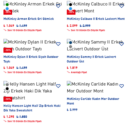
-30%
-30%
McKinley Armon Erkek Gri Gömlek
McKinley Calbuco II Erkek Lacivert Mont
₺ 1.049
₺ 1.499
₺ 2.099
₺ 2.999
Son 10 Günün En Düşük Fiyatı
Son 10 Günün En Düşük Fiyatı
-30%
McKinley Dylan II Erkek Siyah Outdoor
McKinley Sammy II Erkek Lacivert
Taytı
Outdoor Üst
₺ 1.049
₺ 1.499
₺ 1.819
Son 10 Günün En Düşük Fiyatı
Avantajlı Fiyat
McKinley Carlide Kadın Mor Outdoor
-30%
Mont
Helly Hansen Light Half Zip Erkek Haki
₺ 3.999
Dik Yaka Sweatshirt
₺ 1.295
₺ 1.850
Son 10 Günün En Düşük Fiyatı