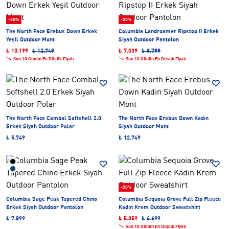
-20%
-20%
The North Face Erebus Down Erkek
Columbia Landroamer Ripstop II Erkek
Yeşil Outdoor Mont
Siyah Outdoor Pantolon
₺ 10.199
₺ 12.749
₺ 7.039
₺ 8.799
Son 10 Günün En Düşük Fiyatı
Son 10 Günün En Düşük Fiyatı
The North Face Combal Softshell 2.0
The North Face Erebus Down Kadın
Erkek Siyah Outdoor Polar
Siyah Outdoor Mont
₺ 5.749
₺ 12.749
-20%
Columbia Sage Peak Tapered Chino
Columbia Sequoia Grove Full Zip Fleece
Erkek Siyah Outdoor Pantolon
Kadın Krem Outdoor Sweatshirt
₺ 7.899
₺ 5.359
₺ 6.699
Son 10 Günün En Düşük Fiyatı