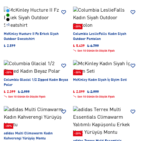
+3
-20%
McKinley Hucture II Fz Erkek Siyah
Columbia LeslieFalls Kadın Siyah
Outdoor Sweatshirt
Outdoor Pantolon
₺ 2.599
₺ 5.439
₺ 6.799
Son 10 Günün En Düşük Fiyatı
-20%
-30%
Columbia Glacial 1/2 Zipped Kadın Beyaz
McKinley Kadın Siyah İç Giyim Seti
Polar
₺ 2.399
₺ 2.999
₺ 2.099
₺ 2.999
Son 10 Günün En Düşük Fiyatı
Son 10 Günün En Düşük Fiyatı
-20%
adidas Multi Climawarm Kadın
-20%
Kahverengi Yürüyüş Montu