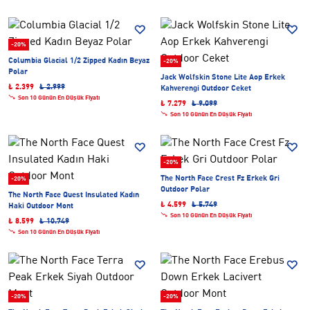
-20%
Columbia Glacial 1/2 Zipped Kadın Beyaz
-20%
Polar
Jack Wolfskin Stone Lite Aop Erkek
₺ 2.399
₺ 2.999
Kahverengi Outdoor Ceket
Son 10 Günün En Düşük Fiyatı
₺ 7.279
₺ 9.099
Son 10 Günün En Düşük Fiyatı
-20%
The North Face Crest Fz Erkek Gri
-20%
Outdoor Polar
The North Face Quest Insulated Kadın
₺ 4.599
₺ 5.749
Haki Outdoor Mont
Son 10 Günün En Düşük Fiyatı
₺ 8.599
₺ 10.749
Son 10 Günün En Düşük Fiyatı
-20%
-20%