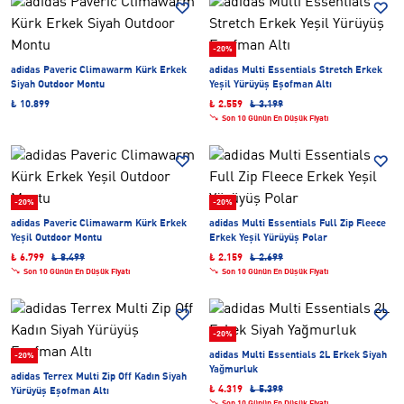
-20%
adidas Paveric Climawarm Kürk Erkek
adidas Multi Essentials Stretch Erkek
Siyah Outdoor Montu
Yeşil Yürüyüş Eşofman Altı
₺ 10.899
₺ 2.559
₺ 3.199
Son 10 Günün En Düşük Fiyatı
-20%
-20%
adidas Paveric Climawarm Kürk Erkek
adidas Multi Essentials Full Zip Fleece
Yeşil Outdoor Montu
Erkek Yeşil Yürüyüş Polar
₺ 6.799
₺ 8.499
₺ 2.159
₺ 2.699
Son 10 Günün En Düşük Fiyatı
Son 10 Günün En Düşük Fiyatı
-20%
adidas Multi Essentials 2L Erkek Siyah
-20%
Yağmurluk
adidas Terrex Multi Zip Off Kadın Siyah
₺ 4.319
₺ 5.399
Yürüyüş Eşofman Altı
Son 10 Günün En Düşük Fiyatı