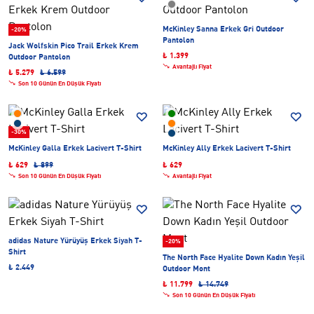
McKinley Sanna Erkek Gri Outdoor
-20%
Pantolon
Jack Wolfskin Pico Trail Erkek Krem
₺ 1.399
Outdoor Pantolon
Avantajlı Fiyat
₺ 5.279
₺ 6.599
Son 10 Günün En Düşük Fiyatı
-30%
McKinley Galla Erkek Lacivert T-Shirt
McKinley Ally Erkek Lacivert T-Shirt
₺ 629
₺ 899
₺ 629
Son 10 Günün En Düşük Fiyatı
Avantajlı Fiyat
adidas Nature Yürüyüş Erkek Siyah T-
-20%
Shirt
The North Face Hyalite Down Kadın Yeşil
₺ 2.449
Outdoor Mont
₺ 11.799
₺ 14.749
Son 10 Günün En Düşük Fiyatı