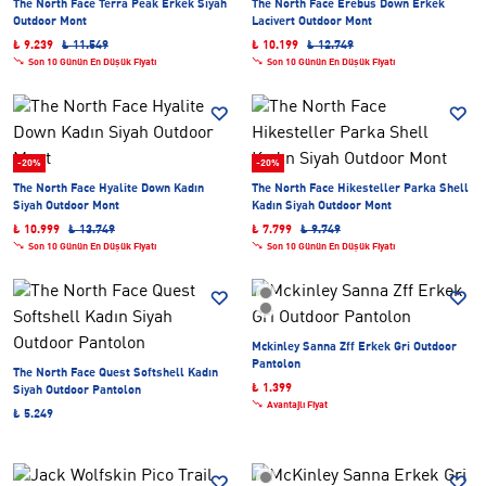
The North Face Terra Peak Erkek Siyah
The North Face Erebus Down Erkek
Outdoor Mont
Lacivert Outdoor Mont
₺ 9.239
₺ 11.549
₺ 10.199
₺ 12.749
Son 10 Günün En Düşük Fiyatı
Son 10 Günün En Düşük Fiyatı
-20%
-20%
The North Face Hyalite Down Kadın
The North Face Hikesteller Parka Shell
Siyah Outdoor Mont
Kadın Siyah Outdoor Mont
₺ 10.999
₺ 13.749
₺ 7.799
₺ 9.749
Son 10 Günün En Düşük Fiyatı
Son 10 Günün En Düşük Fiyatı
Mckinley Sanna Zff Erkek Gri Outdoor
Pantolon
The North Face Quest Softshell Kadın
₺ 1.399
Siyah Outdoor Pantolon
Avantajlı Fiyat
₺ 5.249