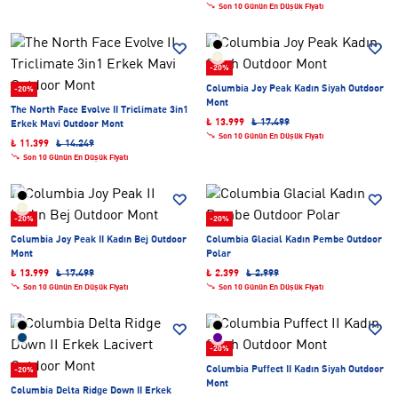
Son 10 Günün En Düşük Fiyatı
-20%
Columbia Joy Peak Kadın Siyah Outdoor
-20%
Mont
The North Face Evolve II Triclimate 3in1
₺ 13.999
₺ 17.499
Erkek Mavi Outdoor Mont
Son 10 Günün En Düşük Fiyatı
₺ 11.399
₺ 14.249
Son 10 Günün En Düşük Fiyatı
-20%
-20%
Columbia Joy Peak II Kadın Bej Outdoor
Columbia Glacial Kadın Pembe Outdoor
Mont
Polar
₺ 13.999
₺ 17.499
₺ 2.399
₺ 2.999
Son 10 Günün En Düşük Fiyatı
Son 10 Günün En Düşük Fiyatı
-20%
Columbia Puffect II Kadın Siyah Outdoor
-20%
Mont
Columbia Delta Ridge Down II Erkek