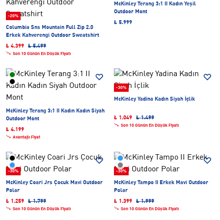
McKinley Terang 3:1 II Kadın Yeşil
Outdoor Mont
-20%
₺ 5.999
Columbia Sns Mountain Full Zip 2.0
Erkek Kahverengi Outdoor Sweatshirt
₺ 4.399
₺ 5.499
Son 10 Günün En Düşük Fiyatı
-30%
McKinley Yadina Kadın Siyah İçlik
McKinley Terang 3:1 II Kadın Kadın Siyah
₺ 1.049
₺ 1.499
Outdoor Mont
Son 10 Günün En Düşük Fiyatı
₺ 4.199
Avantajlı Fiyat
-30%
-30%
McKinley Coari Jrs Çocuk Mavi Outdoor
McKinley Tampo II Erkek Mavi Outdoor
Polar
Polar
₺ 1.259
₺ 1.799
₺ 1.399
₺ 1.999
Son 10 Günün En Düşük Fiyatı
Son 10 Günün En Düşük Fiyatı