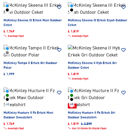
McKinley Skeena III Erkek Mavi Outdoor
McKinley Skeena III Erkek Siyah Outdoor
Ceket
Ceket
₺ 1.749
₺ 1.819
Avantajlı Fiyat
Avantajlı Fiyat
McKinley Tampo II Erkek Gri Outdoor
McKinley Skeena II Hyb Erkek Gri
Polar
Outdoor Ceket
₺ 1.999
₺ 1.819
Avantajlı Fiyat
+3
+3
-30%
McKinley Hucture II Fz Erkek Mavi
McKinley Hucture II Fz Erkek Gri
Outdoor Sweatshirt
Outdoor Sweatshirt
₺ 1.749
₺ 1.819
₺ 2.599
Avantajlı Fiyat
Son 10 Günün En Düşük Fiyatı