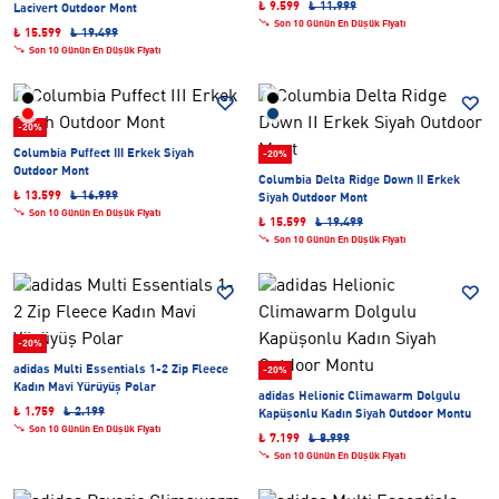
₺ 9.599
₺ 11.999
Lacivert Outdoor Mont
Son 10 Günün En Düşük Fiyatı
₺ 15.599
₺ 19.499
Son 10 Günün En Düşük Fiyatı
-20%
Columbia Puffect III Erkek Siyah
-20%
Outdoor Mont
Columbia Delta Ridge Down II Erkek
₺ 13.599
₺ 16.999
Siyah Outdoor Mont
Son 10 Günün En Düşük Fiyatı
₺ 15.599
₺ 19.499
Son 10 Günün En Düşük Fiyatı
-20%
adidas Multi Essentials 1-2 Zip Fleece
-20%
Kadın Mavi Yürüyüş Polar
adidas Helionic Climawarm Dolgulu
₺ 1.759
₺ 2.199
Kapüşonlu Kadın Siyah Outdoor Montu
Son 10 Günün En Düşük Fiyatı
₺ 7.199
₺ 8.999
Son 10 Günün En Düşük Fiyatı