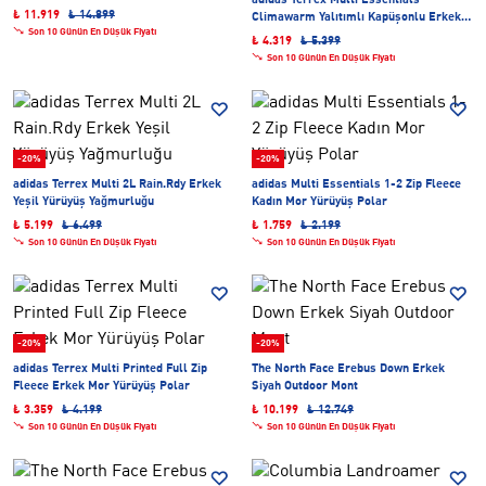
adidas Terrex Multi Essentials
₺ 11.919
₺ 14.899
Climawarm Yalıtımlı Kapüşonlu Erkek
Son 10 Günün En Düşük Fiyatı
Yeşil Yürüyüş Montu
₺ 4.319
₺ 5.399
Son 10 Günün En Düşük Fiyatı
-20%
-20%
adidas Terrex Multi 2L Rain.Rdy Erkek
adidas Multi Essentials 1-2 Zip Fleece
Yeşil Yürüyüş Yağmurluğu
Kadın Mor Yürüyüş Polar
₺ 5.199
₺ 6.499
₺ 1.759
₺ 2.199
Son 10 Günün En Düşük Fiyatı
Son 10 Günün En Düşük Fiyatı
-20%
-20%
adidas Terrex Multi Printed Full Zip
The North Face Erebus Down Erkek
Fleece Erkek Mor Yürüyüş Polar
Siyah Outdoor Mont
₺ 3.359
₺ 4.199
₺ 10.199
₺ 12.749
Son 10 Günün En Düşük Fiyatı
Son 10 Günün En Düşük Fiyatı