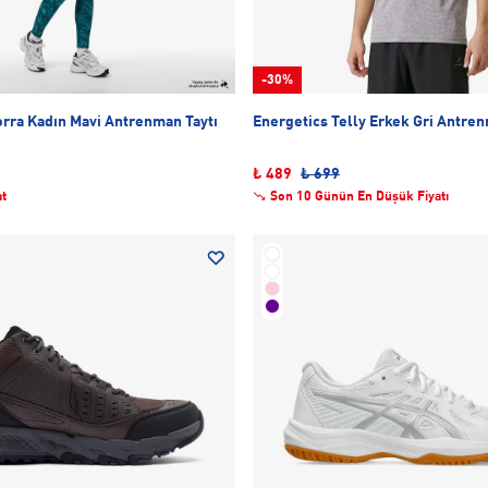
-30%
Energetics Corra Kadın Mavi Antrenman Taytı
Energetics Telly Erkek Gri Antren
₺ 489
₺ 699
at
Son 10 Günün En Düşük Fiyatı