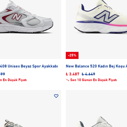
-25%
408 Unisex Beyaz Spor Ayakkabı
New Balance 520 Kadın Bej Koşu 
599
₺ 3.487
₺ 4.649
n En Düşük Fiyatı
Son 10 Günün En Düşük Fiyatı