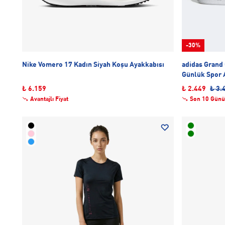
-30%
Nike Vomero 17 Kadın Siyah Koşu Ayakkabısı
adidas Grand 
Günlük Spor 
₺ 6.159
₺ 2.449
₺ 3.
Avantajlı Fiyat
Son 10 Günü