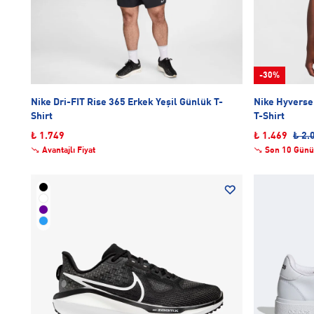
-30%
Nike Dri-FIT Rise 365 Erkek Yeşil Günlük T-
Nike Hyverse 
Shirt
T-Shirt
₺ 1.749
₺ 1.469
₺ 2.
Avantajlı Fiyat
Son 10 Günü