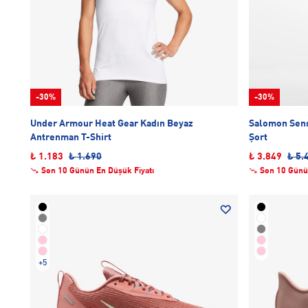
-30%
-30%
Under Armour Heat Gear Kadın Beyaz
Salomon Sense 
Antrenman T-Shirt
Şort
₺ 1.183
₺ 1.690
₺ 3.849
₺ 5.
Son 10 Günün En Düşük Fiyatı
Son 10 Günü
+5