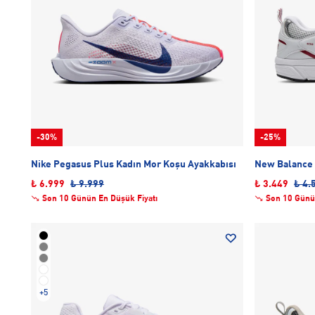
-30%
-25%
Nike Pegasus Plus Kadın Mor Koşu Ayakkabısı
New Balance 
₺ 6.999
₺ 9.999
₺ 3.449
₺ 4.
Son 10 Günün En Düşük Fiyatı
Son 10 Günü
+5