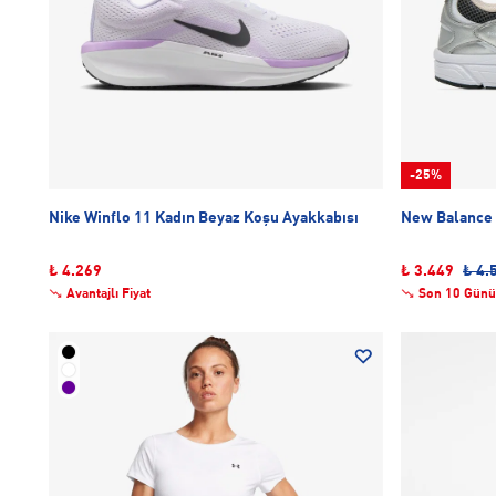
-25%
Nike Winflo 11 Kadın Beyaz Koşu Ayakkabısı
New Balance 
₺ 4.269
₺ 3.449
₺ 4.
Avantajlı Fiyat
Son 10 Günü