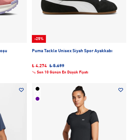
-25%
Koşu
Puma Tackle Unisex Siyah Spor Ayakkabı
₺ 4.274
₺ 5.699
Son 10 Günün En Düşük Fiyatı