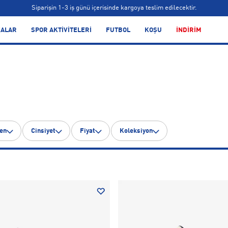
Bonus kartlara özel vade farksız taksit seçenekleri!
Siparişin 1-3 iş günü içerisinde kargoya teslim edilecektir.
ALAR
SPOR AKTİVİTELERİ
FUTBOL
KOŞU
İNDİRİM
Bonus kartlara özel vade farksız taksit seçenekleri!
en
Cinsiyet
Fiyat
Koleksiyon