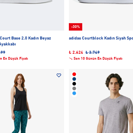
-30%
Court Base 2.0 Kadın Beyaz
adidas Courtblock Kadın Siyah Sp
Ayakkabı
499
₺ 2.624
₺ 3.749
n En Düşük Fiyatı
Son 10 Günün En Düşük Fiyatı