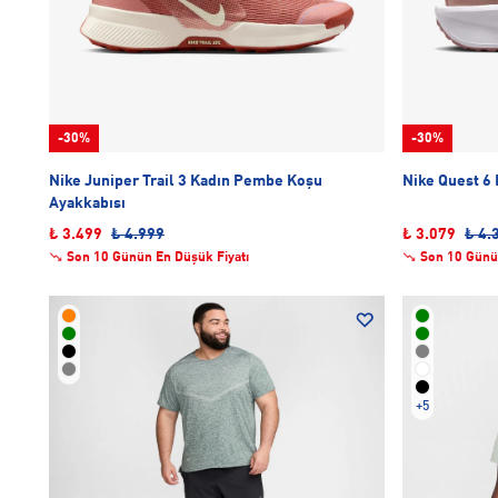
-30%
-30%
Nike Juniper Trail 3 Kadın Pembe Koşu
Nike Quest 6
Ayakkabısı
₺ 3.499
₺ 4.999
₺ 3.079
₺ 4.
Son 10 Günün En Düşük Fiyatı
Son 10 Günü
+5