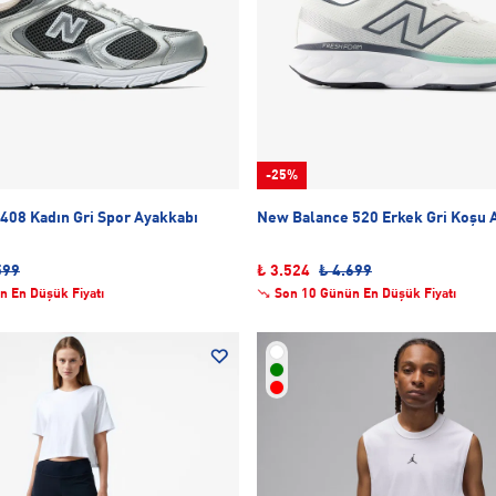
-25%
408 Kadın Gri Spor Ayakkabı
New Balance 520 Erkek Gri Koşu 
599
₺ 3.524
₺ 4.699
n En Düşük Fiyatı
Son 10 Günün En Düşük Fiyatı