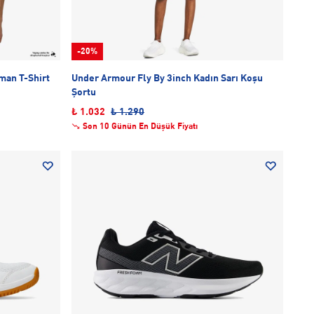
-20%
man T-Shirt
Under Armour Fly By 3inch Kadın Sarı Koşu
Şortu
₺ 1.032
₺ 1.290
Son 10 Günün En Düşük Fiyatı