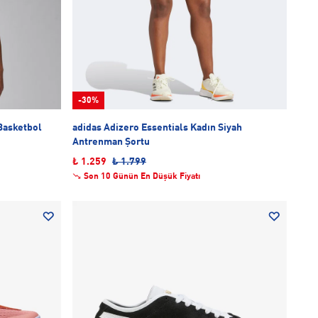
-30%
 Basketbol
adidas Adizero Essentials Kadın Siyah
Antrenman Şortu
₺ 1.259
₺ 1.799
Son 10 Günün En Düşük Fiyatı