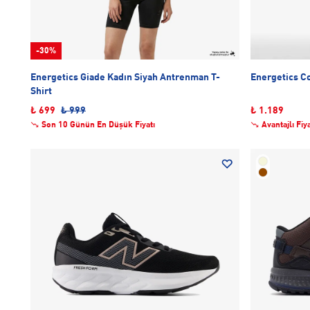
-30%
Energetics Giade Kadın Siyah Antrenman T-
Shirt
₺ 699
₺ 999
₺ 1.189
Son 10 Günün En Düşük Fiyatı
Avantajlı Fiy