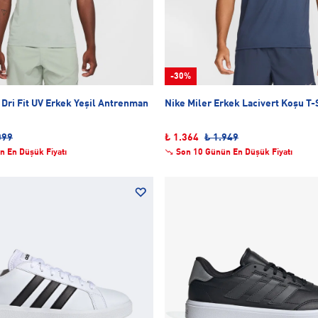
-30%
Dri Fit UV Erkek Yeşil Antrenman
Nike Miler Erkek Lacivert Koşu T-
099
₺ 1.364
₺ 1.949
n En Düşük Fiyatı
Son 10 Günün En Düşük Fiyatı