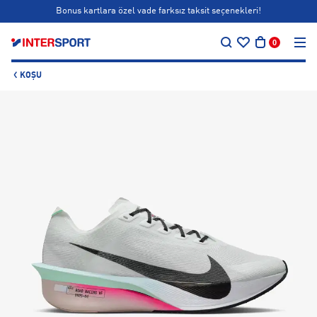
Bonus kartlara özel vade farksız taksit seçenekleri!
…
Siparişin 1-3 iş günü içerisinde kargoya teslim edilecektir.
0
Bonus kartlara özel vade farksız taksit seçenekleri!
KOŞU