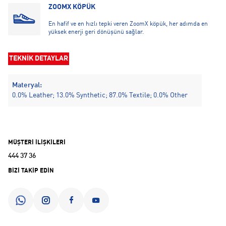
ZOOMX KÖPÜK
En hafif ve en hızlı tepki veren ZoomX köpük, her adımda en
yüksek enerji geri dönüşünü sağlar.
TEKNİK DETAYLAR
Materyal:
0.0% Leather; 13.0% Synthetic; 87.0% Textile; 0.0% Other
MÜŞTERİ İLİŞKİLERİ
444 37 36
BİZİ TAKİP EDİN