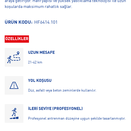
araya getiriyor. Hafif yapısı ve yüksek yastıklama teknolojisi ile uzun
koşularda maksimum rahatlık sağlar.
ÜRÜN KODU:
HF6414.101
ÖZELLİKLER
UZUN MESAFE
21-42 km
YOL KOŞUSU
Düz, asfalt veya beton zeminlerde kullanılır.
İLERİ SEVİYE (PROFESYONEL)
Profesyonel antrenman düzeyine uygun şekilde tasarlanmıştır.