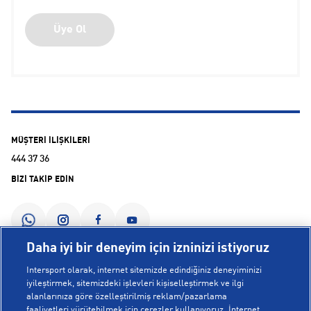
Üye Ol
MÜŞTERİ İLİŞKİLERİ
444 37 36
BİZİ TAKİP EDİN
Daha iyi bir deneyim için izninizi istiyoruz
Intersport olarak, internet sitemizde edindiğiniz deneyiminizi
KURUMSAL
iyileştirmek, sitemizdeki işlevleri kişiselleştirmek ve ilgi
alanlarınıza göre özelleştirilmiş reklam/pazarlama
faaliyetleri yürütebilmek için çerezler kullanıyoruz. İnternet