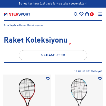
Bonus kartlara özel vade farksız taksit seçenekleri!
…
Siparişin 1-3 iş günü içerisinde kargoya teslim edilecektir.
0
Bonus kartlara özel vade farksız taksit seçenekleri!
Ana Sayfa
Raket Koleksiyonu
Raket Koleksiyonu
11
SIRALA&FİLTRE
11 ürün listeleniyor