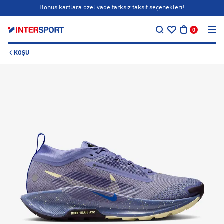
Bonus kartlara özel vade farksız taksit seçenekleri!
…
Siparişin 1-3 iş günü içerisinde kargoya teslim edilecektir.
0
Bonus kartlara özel vade farksız taksit seçenekleri!
KOŞU