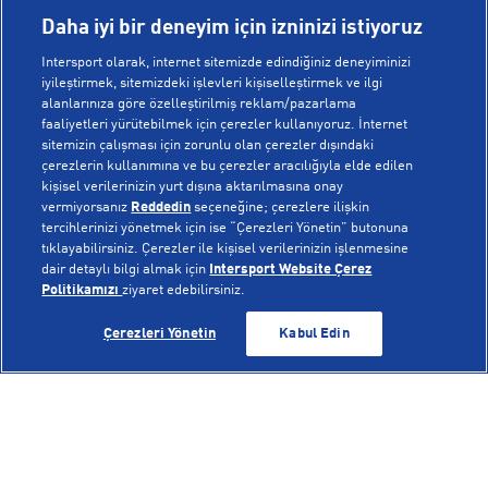
Daha iyi bir deneyim için izninizi istiyoruz
Intersport olarak, internet sitemizde edindiğiniz deneyiminizi
iyileştirmek, sitemizdeki işlevleri kişiselleştirmek ve ilgi
alanlarınıza göre özelleştirilmiş reklam/pazarlama
KURUMSAL
faaliyetleri yürütebilmek için çerezler kullanıyoruz. İnternet
sitemizin çalışması için zorunlu olan çerezler dışındaki
çerezlerin kullanımına ve bu çerezler aracılığıyla elde edilen
Hakkımızda
kişisel verilerinizin yurt dışına aktarılmasına onay
YARDIM
Mağazalarımız
vermiyorsanız
Reddedin
seçeneğine; çerezlere ilişkin
tercihlerinizi yönetmek için ise “Çerezleri Yönetin” butonuna
Bilgi Toplumu Hizmetleri
Sipariş Takibi
tıklayabilirsiniz. Çerezler ile kişisel verilerinizin işlenmesine
dair detaylı bilgi almak için
Intersport Website Çerez
POPÜLER KOLEKSİYONLAR
Gizlilik Politikası
İptal & İade
Politikamızı
ziyaret edebilirsiniz.
İşlem Rehberi
Sıkça Sorulan Sorular
Voleybol Milli Takım Formaları
SEPETE EKLE
SEPETE EKLE
Çerezleri Yönetin
Kabul Edin
Kampanyalar
Yetkili Servis Listesi
New Balance 408
© Copyright INTERSPORT 2026
Çerez Politikası
Bize Ulaşın
Nike Initiator
Üyelik Sözleşmesi
Gizlilik
Çerezler
Aydınlatma Metni
Hoka
Çerez Ayarları
On Cloudmonster