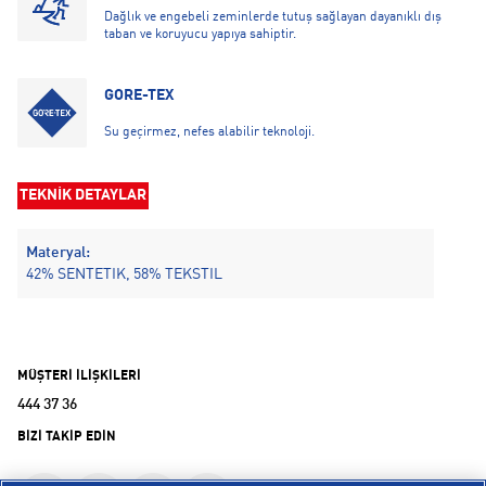
Dağlık ve engebeli zeminlerde tutuş sağlayan dayanıklı dış
taban ve koruyucu yapıya sahiptir.
GORE-TEX
Su geçirmez, nefes alabilir teknoloji.
TEKNİK DETAYLAR
Materyal:
42% SENTETIK, 58% TEKSTIL
MÜŞTERİ İLİŞKİLERİ
444 37 36
BİZİ TAKİP EDİN