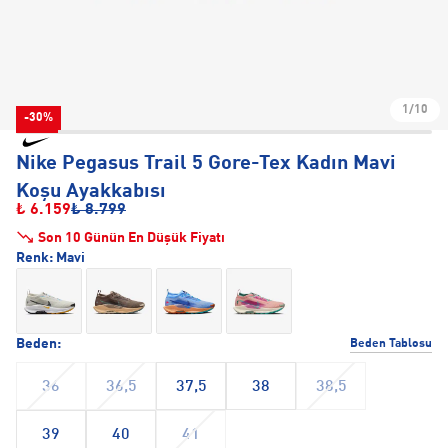
1/10
-30%
Nike Pegasus Trail 5 Gore-Tex Kadın Mavi
Koşu Ayakkabısı
₺ 6.159
₺ 8.799
Son 10 Günün En Düşük Fiyatı
Renk:
Mavi
Beden:
Beden Tablosu
36
36,5
37,5
38
38,5
39
40
41