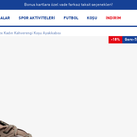
Bonus kartlara özel vade farksız taksit seçenekleri!
Siparişin 1-3 iş günü içerisinde kargoya teslim edilecektir.
ALAR
SPOR AKTİVİTELERİ
FUTBOL
KOŞU
İNDİRİM
Bonus kartlara özel vade farksız taksit seçenekleri!
Tex Kadın Kahverengi Koşu Ayakkabısı
-18%
Gore-T