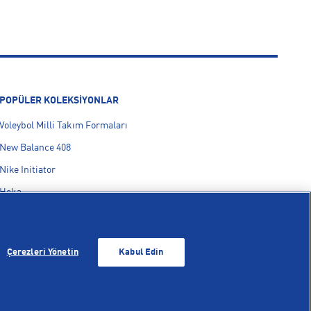
POPÜLER KOLEKSİYONLAR
Voleybol Milli Takım Formaları
New Balance 408
Nike Initiator
Hoka
On Cloudmonster
adidas F50
Çerezleri Yönetin
Kabul Edin