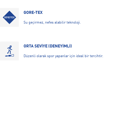
GORE-TEX
Su geçirmez, nefes alabilir teknoloji.
ORTA SEVİYE (DENEYİMLİ)
Düzenli olarak spor yapanlar için ideal bir tercihtir.
REACTX ORTA TABAN
Antrenman boyunca rahatlık ve destek sunarak daha
dinamik bir deneyim sağlar.