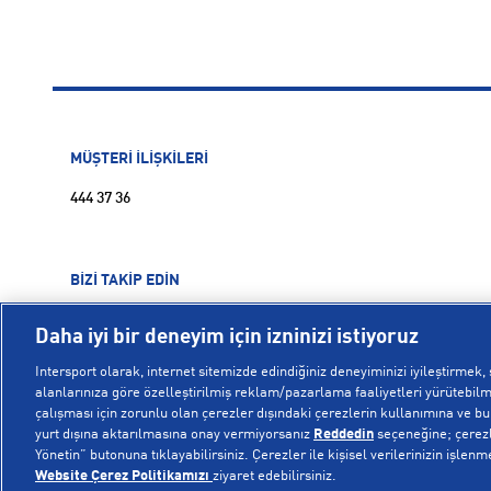
MÜŞTERİ İLİŞKİLERİ
444 37 36
BİZİ TAKİP EDİN
Daha iyi bir deneyim için izninizi istiyoruz
Intersport olarak, internet sitemizde edindiğiniz deneyiminizi iyileştirmek, s
alanlarınıza göre özelleştirilmiş reklam/pazarlama faaliyetleri yürütebilme
çalışması için zorunlu olan çerezler dışındaki çerezlerin kullanımına ve bu ç
yurt dışına aktarılmasına onay vermiyorsanız
Reddedin
seçeneğine; çerezle
Yönetin” butonuna tıklayabilirsiniz. Çerezler ile kişisel verilerinizin işlenm
Website Çerez Politikamızı
ziyaret edebilirsiniz.