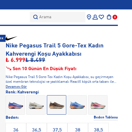
Arama
0
ex
Nike Pegasus Trail 5 Gore-Tex Kadın
Kahverengi Koşu Ayakkabısı
₺ 6.999
₺ 8.499
Son 10 Günün En Düşük Fiyatı
Nike Pegasus Trail 5 Gore-Tex Kadın Koşu Ayakkabısı, su geçirmeyen
özel membran teknolojisi ve yastıklamalı ReactX köpük orta tabanı ile
yağmurlu havalarda ve patika koşularında tam koruma sağlar. Hem
Devamını Gör
yolda hem de arazi zeminlerinde yüksek tutuş sağlayan hibrit dış taban
Renk:
Kahverengi
dişleri her türlü dış mekan aktivitesinde güvenli adımlar vadeder.
Beden:
Beden Tablosu
36
36,5
37,5
38
38,5