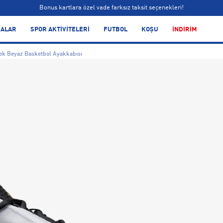
Bonus kartlara özel vade farksız taksit seçenekleri!
Siparişin 1-3 iş günü içerisinde kargoya teslim edilecektir.
ALAR
SPOR AKTİVİTELERİ
FUTBOL
KOŞU
İNDİRİM
Bonus kartlara özel vade farksız taksit seçenekleri!
ek Beyaz Basketbol Ayakkabısı