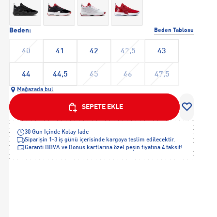
Beden:
Beden Tablosu
40
41
42
42,5
43
44
44,5
45
46
47,5
Mağazada bul
SEPETE EKLE
30 Gün İçinde Kolay İade
Siparişin 1-3 iş günü içerisinde kargoya teslim edilecektir.
Garanti BBVA ve Bonus kartlarına özel peşin fiyatına 4 taksit!