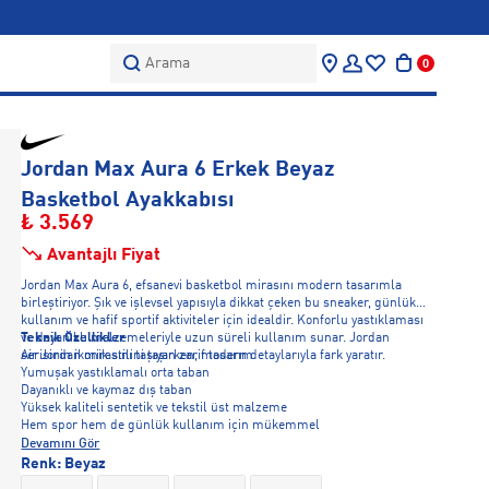
Arama
0
Jordan Max Aura 6 Erkek Beyaz
Basketbol Ayakkabısı
₺ 3.569
Avantajlı Fiyat
Jordan Max Aura 6, efsanevi basketbol mirasını modern tasarımla
birleştiriyor. Şık ve işlevsel yapısıyla dikkat çeken bu sneaker, günlük
kullanım ve hafif sportif aktiviteler için idealdir. Konforlu yastıklaması
ve dayanıklı malzemeleriyle uzun süreli kullanım sunar. Jordan
Teknik Özellikler
serisinin ikonik stilini taşırken, modern detaylarıyla fark yaratır.
Air Jordan mirasını taşıyan zarif tasarım
Yumuşak yastıklamalı orta taban
Dayanıklı ve kaymaz dış taban
Yüksek kaliteli sentetik ve tekstil üst malzeme
Hem spor hem de günlük kullanım için mükemmel
Devamını Gör
Renk:
Beyaz