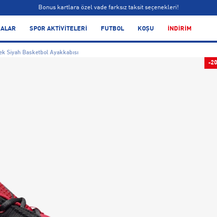
Bonus kartlara özel vade farksız taksit seçenekleri!
Siparişin 1-3 iş günü içerisinde kargoya teslim edilecektir.
ALAR
SPOR AKTİVİTELERİ
FUTBOL
KOŞU
İNDİRİM
Bonus kartlara özel vade farksız taksit seçenekleri!
ek Siyah Basketbol Ayakkabısı
-2