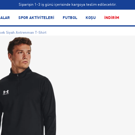
Siparişin 1-3 iş günü içerisinde kargoya teslim edilecektir.
Bonus kartlara özel vade farksız taksit seçenekleri!
ALAR
SPOR AKTİVİTELERİ
FUTBOL
KOŞU
İNDİRİM
Siparişin 1-3 iş günü içerisinde kargoya teslim edilecektir.
kek Siyah Antrenman T-Shirt
Bonus kartlara özel vade farksız taksit seçenekleri!
Siparişin 1-3 iş günü içerisinde kargoya teslim edilecektir.
Bonus kartlara özel vade farksız taksit seçenekleri!