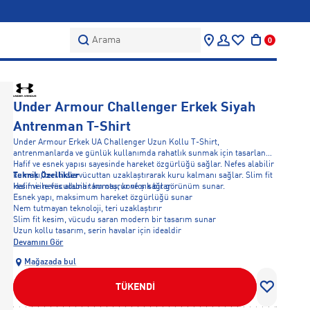
Arama
0
Under Armour Challenger Erkek Siyah
Antrenman T-Shirt
Under Armour Erkek UA Challenger Uzun Kollu T-Shirt,
antrenmanlarda ve günlük kullanımda rahatlık sunmak için tasarlandı.
Hafif ve esnek yapısı sayesinde hareket özgürlüğü sağlar. Nefes alabilir
kumaşı, teri hızla vücuttan uzaklaştırarak kuru kalmanı sağlar. Slim fit
Teknik Özellikler
kesimi ile vücuduna tam oturur ve şık bir görünüm sunar.
Hafif ve nefes alabilir kumaş, konfor sağlar
Esnek yapı, maksimum hareket özgürlüğü sunar
Nem tutmayan teknoloji, teri uzaklaştırır
Slim fit kesim, vücudu saran modern bir tasarım sunar
Uzun kollu tasarım, serin havalar için idealdir
Devamını Gör
Mağazada bul
TÜKENDİ