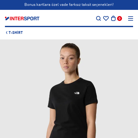
Bonus kartlara özel vade farksız taksit seçenekleri!
…
Siparişin 1-3 iş günü içerisinde kargoya teslim edilecektir.
0
Bonus kartlara özel vade farksız taksit seçenekleri!
T-SHIRT