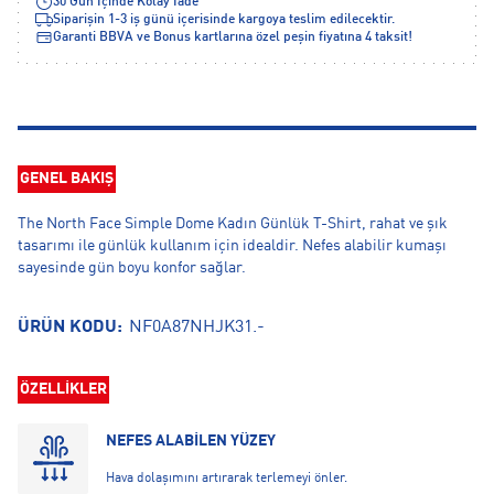
30 Gün İçinde Kolay İade
Siparişin 1-3 iş günü içerisinde kargoya teslim edilecektir.
Garanti BBVA ve Bonus kartlarına özel peşin fiyatına 4 taksit!
GENEL BAKIŞ
The North Face Simple Dome Kadın Günlük T-Shirt, rahat ve şık
tasarımı ile günlük kullanım için idealdir. Nefes alabilir kumaşı
sayesinde gün boyu konfor sağlar.
ÜRÜN KODU:
NF0A87NHJK31.-
ÖZELLİKLER
NEFES ALABİLEN YÜZEY
Hava dolaşımını artırarak terlemeyi önler.