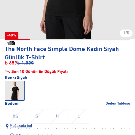
1/5
-40%
The North Face Simple Dome Kadın Siyah
Günlük T-Shirt
₺ 659
₺ 1.099
Son 10 Günün En Düşük Fiyatı
Renk:
Siyah
Beden:
Beden Tablosu
XS
S
M
L
Mağazada bul