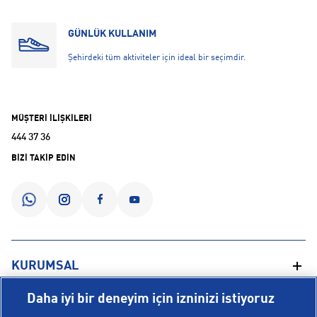
GÜNLÜK KULLANIM
Şehirdeki tüm aktiviteler için ideal bir seçimdir.
MÜŞTERİ İLİŞKİLERİ
444 37 36
BİZİ TAKİP EDİN
KURUMSAL
Daha iyi bir deneyim için izninizi istiyoruz
Hakkımızda