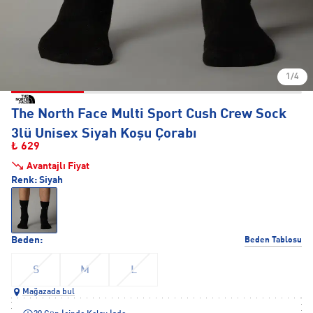
1/4
The North Face Multi Sport Cush Crew Sock
3lü Unisex Siyah Koşu Çorabı
₺ 629
Avantajlı Fiyat
Renk:
Siyah
Beden:
Beden Tablosu
S
M
L
Mağazada bul