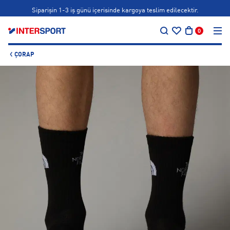
Siparişin 1-3 iş günü içerisinde kargoya teslim edilecektir.
…
Bonus kartlara özel vade farksız taksit seçenekleri!
0
Siparişin 1-3 iş günü içerisinde kargoya teslim edilecektir.
ÇORAP
Bonus kartlara özel vade farksız taksit seçenekleri!