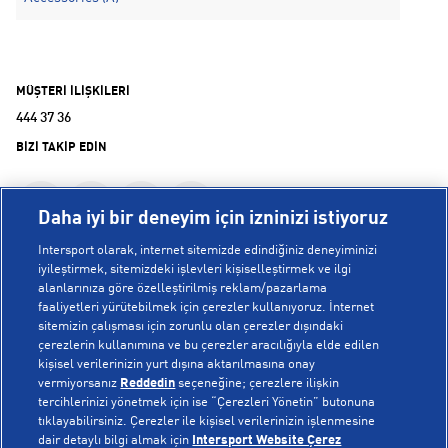
MÜŞTERİ İLİŞKİLERİ
444 37 36
BİZİ TAKİP EDİN
Daha iyi bir deneyim için izninizi istiyoruz
Intersport olarak, internet sitemizde edindiğiniz deneyiminizi
iyileştirmek, sitemizdeki işlevleri kişiselleştirmek ve ilgi
alanlarınıza göre özelleştirilmiş reklam/pazarlama
KURUMSAL
faaliyetleri yürütebilmek için çerezler kullanıyoruz. İnternet
sitemizin çalışması için zorunlu olan çerezler dışındaki
çerezlerin kullanımına ve bu çerezler aracılığıyla elde edilen
Hakkımızda
kişisel verilerinizin yurt dışına aktarılmasına onay
YARDIM
Mağazalarımız
vermiyorsanız
Reddedin
seçeneğine; çerezlere ilişkin
tercihlerinizi yönetmek için ise “Çerezleri Yönetin” butonuna
Bilgi Toplumu Hizmetleri
Sipariş Takibi
tıklayabilirsiniz. Çerezler ile kişisel verilerinizin işlenmesine
dair detaylı bilgi almak için
Intersport Website Çerez
POPÜLER KOLEKSİYONLAR