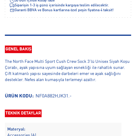
30 Gün İçinde Kolay İade
Siparişin 1-3 iş günü içerisinde kargoya teslim edilecektir.
Garanti BBVA ve Bonus kartlarına özel peşin fiyatına 4 taksit!
GENEL BAKIŞ
The North Face Multi Sport Cush Crew Sock 3'lü Unisex Siyah Koşu
Çorabı, ayak yapısına uyum sağlayan esnekliği ile rahatlık sunar.
Çift katmanlı yapısı sayesinde darbeleri emer ve ayak sağlığını
destekler. Nefes alan kumaşıyla terlemeyi azaltır.
ÜRÜN KODU:
NF0A882HJK31.-
TEKNİK DETAYLAR
Materyal:
Accessories (A)