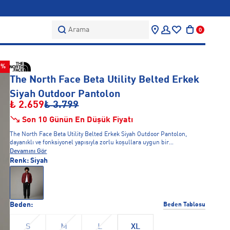
Arama
0
0%
The North Face Beta Utility Belted Erkek
Siyah Outdoor Pantolon
₺ 2.659
₺ 3.799
Son 10 Günün En Düşük Fiyatı
The North Face Beta Utility Belted Erkek Siyah Outdoor Pantolon,
dayanıklı ve fonksiyonel yapısıyla zorlu koşullara uygun bir
pantolondur. Siyah renk ve kemer detayı ile modern görünüm sunar.
Devamını Gör
Suya dayanıklı ve nefes alabilir kumaş kullanılmıştır. Çoklu cepleri
Renk:
Siyah
ekipman taşıma kolaylığı sağlar. Outdoor ve günlük kullanım için
uygundur.
Beden:
Beden Tablosu
S
M
L
XL