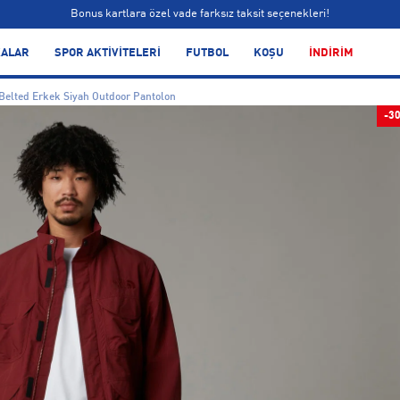
Siparişin 1-3 iş günü içerisinde kargoya teslim edilecektir.
Bonus kartlara özel vade farksız taksit seçenekleri!
ALAR
SPOR AKTİVİTELERİ
FUTBOL
KOŞU
İNDİRİM
Siparişin 1-3 iş günü içerisinde kargoya teslim edilecektir.
 Belted Erkek Siyah Outdoor Pantolon
Bonus kartlara özel vade farksız taksit seçenekleri!
-3