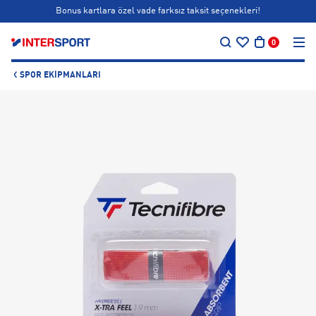
Bonus kartlara özel vade farksız taksit seçenekleri!
…
Siparişin 1-3 iş günü içerisinde kargoya teslim edilecektir.
0
Bonus kartlara özel vade farksız taksit seçenekleri!
SPOR EKIPMANLARI