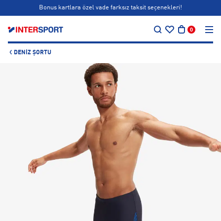
Bonus kartlara özel vade farksız taksit seçenekleri!
…
Siparişin 1-3 iş günü içerisinde kargoya teslim edilecektir.
0
Bonus kartlara özel vade farksız taksit seçenekleri!
DENIZ ŞORTU