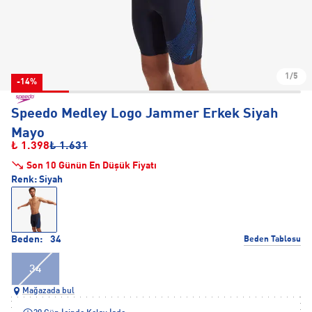
1/5
-14%
Speedo Medley Logo Jammer Erkek Siyah
Mayo
₺ 1.398
₺ 1.631
Son 10 Günün En Düşük Fiyatı
Renk:
Siyah
Beden:
34
Beden Tablosu
34
Mağazada bul