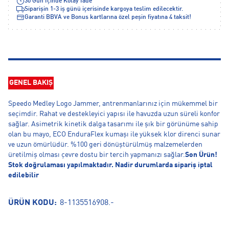
30 Gün İçinde Kolay İade
Siparişin 1-3 iş günü içerisinde kargoya teslim edilecektir.
Garanti BBVA ve Bonus kartlarına özel peşin fiyatına 4 taksit!
GENEL BAKIŞ
Speedo Medley Logo Jammer, antrenmanlarınız için mükemmel bir
seçimdir. Rahat ve destekleyici yapısı ile havuzda uzun süreli konfor
sağlar. Asimetrik kinetik dalga tasarımı ile şık bir görünüme sahip
olan bu mayo, ECO EnduraFlex kumaşı ile yüksek klor direnci sunar
ve uzun ömürlüdür. %100 geri dönüştürülmüş malzemelerden
üretilmiş olması çevre dostu bir tercih yapmanızı sağlar.
Son Ürün!
Stok doğrulaması yapılmaktadır. Nadir durumlarda sipariş iptal
edilebilir
ÜRÜN KODU:
8-1135516908.-