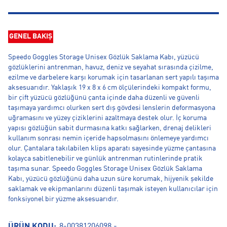
GENEL BAKIŞ
Speedo Goggles Storage Unisex Gözlük Saklama Kabı, yüzücü
gözlüklerini antrenman, havuz, deniz ve seyahat sırasında çizilme,
ezilme ve darbelere karşı korumak için tasarlanan sert yapılı taşıma
aksesuarıdır. Yaklaşık 19 x 8 x 6 cm ölçülerindeki kompakt formu,
bir çift yüzücü gözlüğünü çanta içinde daha düzenli ve güvenli
taşımaya yardımcı olurken sert dış gövdesi lenslerin deformasyona
uğramasını ve yüzey çiziklerini azaltmaya destek olur. İç koruma
yapısı gözlüğün sabit durmasına katkı sağlarken, drenaj delikleri
kullanım sonrası nemin içeride hapsolmasını önlemeye yardımcı
olur. Çantalara takılabilen klips aparatı sayesinde yüzme çantasına
kolayca sabitlenebilir ve günlük antrenman rutinlerinde pratik
taşıma sunar. Speedo Goggles Storage Unisex Gözlük Saklama
Kabı, yüzücü gözlüğünü daha uzun süre korumak, hijyenik şekilde
saklamak ve ekipmanlarını düzenli taşımak isteyen kullanıcılar için
fonksiyonel bir yüzme aksesuarıdır.
ÜRÜN KODU:
8-00381206098.-