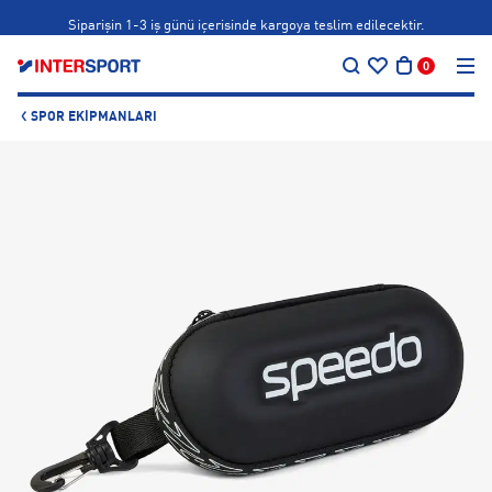
Siparişin 1-3 iş günü içerisinde kargoya teslim edilecektir.
…
Bonus kartlara özel vade farksız taksit seçenekleri!
0
Siparişin 1-3 iş günü içerisinde kargoya teslim edilecektir.
SPOR EKIPMANLARI
Bonus kartlara özel vade farksız taksit seçenekleri!