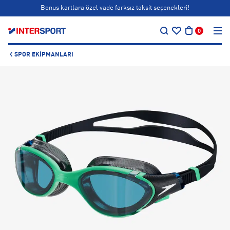
Bonus kartlara özel vade farksız taksit seçenekleri!
…
Siparişin 1-3 iş günü içerisinde kargoya teslim edilecektir.
0
Bonus kartlara özel vade farksız taksit seçenekleri!
SPOR EKIPMANLARI