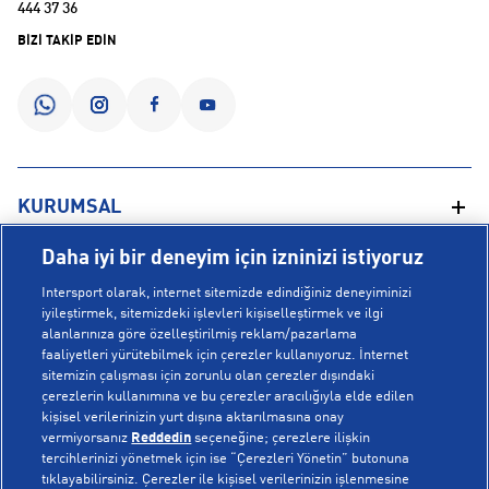
444 37 36
BİZİ TAKİP EDİN
KURUMSAL
Daha iyi bir deneyim için izninizi istiyoruz
Hakkımızda
YARDIM
Intersport olarak, internet sitemizde edindiğiniz deneyiminizi
Mağazalarımız
iyileştirmek, sitemizdeki işlevleri kişiselleştirmek ve ilgi
alanlarınıza göre özelleştirilmiş reklam/pazarlama
Bilgi Toplumu Hizmetleri
Sipariş Takibi
faaliyetleri yürütebilmek için çerezler kullanıyoruz. İnternet
POPÜLER KOLEKSİYONLAR
sitemizin çalışması için zorunlu olan çerezler dışındaki
Gizlilik Politikası
İptal & İade
çerezlerin kullanımına ve bu çerezler aracılığıyla elde edilen
İşlem Rehberi
Sıkça Sorulan Sorular
kişisel verilerinizin yurt dışına aktarılmasına onay
Voleybol Milli Takım Formaları
vermiyorsanız
Reddedin
seçeneğine; çerezlere ilişkin
Kampanyalar
Yetkili Servis Listesi
New Balance 408
tercihlerinizi yönetmek için ise “Çerezleri Yönetin” butonuna
tıklayabilirsiniz. Çerezler ile kişisel verilerinizin işlenmesine
© Copyright INTERSPORT 2026