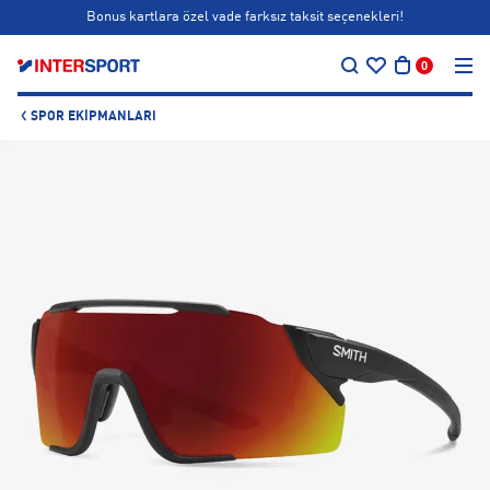
Bonus kartlara özel vade farksız taksit seçenekleri!
…
Siparişin 1-3 iş günü içerisinde kargoya teslim edilecektir.
0
Bonus kartlara özel vade farksız taksit seçenekleri!
SPOR EKIPMANLARI