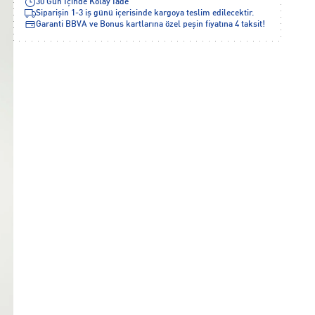
30 Gün İçinde Kolay İade
Siparişin 1-3 iş günü içerisinde kargoya teslim edilecektir.
Garanti BBVA ve Bonus kartlarına özel peşin fiyatına 4 taksit!