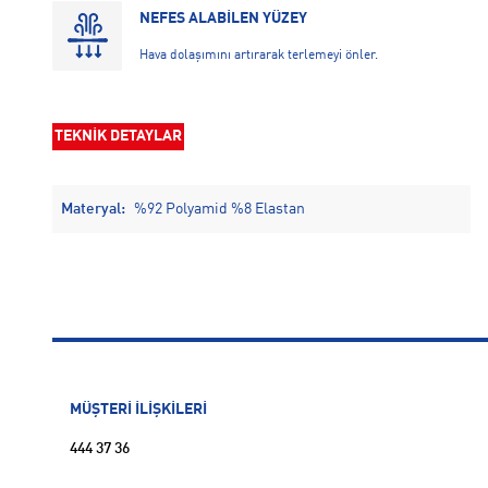
NEFES ALABİLEN YÜZEY
Hava dolaşımını artırarak terlemeyi önler.
TEKNİK DETAYLAR
Materyal:
%92 Polyamid %8 Elastan
MÜŞTERİ İLİŞKİLERİ
444 37 36