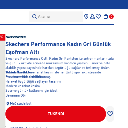
Arama
0
0%
Skechers Performance Kadın Gri Günlük
Eşofman Altı
Skechers Performance Coll. Kadın Gri Pantolon ile antrenmanlarınızda
ve günlük aktivitelerinizde maksimum konforu yaşayın. Esnek ve nefes
alabilir yapısı sayesinde hareket özgürlüğü sağlar ve terlemeyi önler.
Modern tasarımı ve rahat kesimi ile her türlü spor aktivitesinde
Teknik Özellikler
mükemmel bir tercihtir.
Esnek ve nefes alabilir kumaş
Hareket özgürlüğü sağlayan tasarım
Modern ve rahat kesim
Spor ve günlük kullanım için ideal
Devamını Gör
Mağazada bul
TÜKENDİ