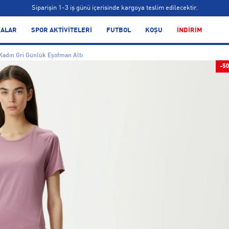
Siparişin 1-3 iş günü içerisinde kargoya teslim edilecektir.
Bonus kartlara özel vade farksız taksit seçenekleri!
ALAR
SPOR AKTİVİTELERİ
FUTBOL
KOŞU
İNDİRİM
Siparişin 1-3 iş günü içerisinde kargoya teslim edilecektir.
adın Gri Günlük Eşofman Altı
Bonus kartlara özel vade farksız taksit seçenekleri!
-5
Siparişin 1-3 iş günü içerisinde kargoya teslim edilecektir.
Bonus kartlara özel vade farksız taksit seçenekleri!