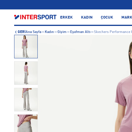
…
ERKEK
KADIN
ÇOCUK
MARK
GERİ
Ana Sayfa
Kadın
Giyim
Eşofman Altı
Skechers Performance K