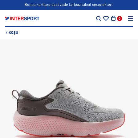
Bonus kartlara özel vade farksız taksit seçenekleri!
…
Siparişin 1-3 iş günü içerisinde kargoya teslim edilecektir.
0
Bonus kartlara özel vade farksız taksit seçenekleri!
KOŞU