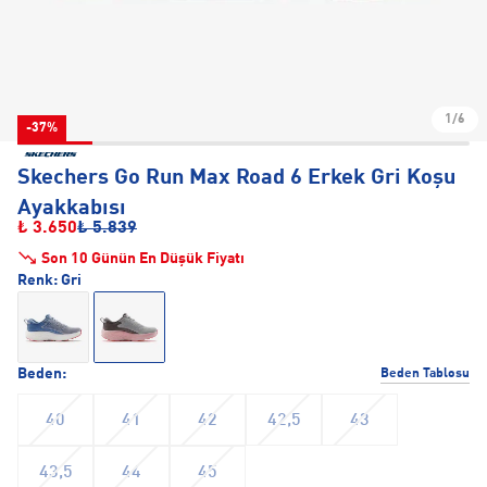
1/6
-37%
Skechers Go Run Max Road 6 Erkek Gri Koşu
Ayakkabısı
₺ 3.650
₺ 5.839
Son 10 Günün En Düşük Fiyatı
Renk:
Gri
Beden:
Beden Tablosu
40
41
42
42,5
43
43,5
44
45