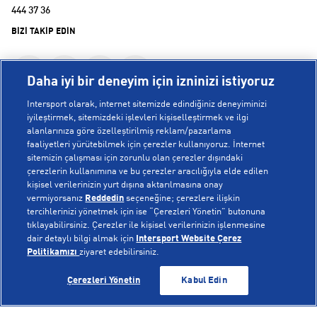
444 37 36
BİZİ TAKİP EDİN
Daha iyi bir deneyim için izninizi istiyoruz
Intersport olarak, internet sitemizde edindiğiniz deneyiminizi
iyileştirmek, sitemizdeki işlevleri kişiselleştirmek ve ilgi
alanlarınıza göre özelleştirilmiş reklam/pazarlama
KURUMSAL
faaliyetleri yürütebilmek için çerezler kullanıyoruz. İnternet
sitemizin çalışması için zorunlu olan çerezler dışındaki
çerezlerin kullanımına ve bu çerezler aracılığıyla elde edilen
Hakkımızda
kişisel verilerinizin yurt dışına aktarılmasına onay
YARDIM
Mağazalarımız
vermiyorsanız
Reddedin
seçeneğine; çerezlere ilişkin
tercihlerinizi yönetmek için ise “Çerezleri Yönetin” butonuna
Bilgi Toplumu Hizmetleri
Sipariş Takibi
tıklayabilirsiniz. Çerezler ile kişisel verilerinizin işlenmesine
dair detaylı bilgi almak için
Intersport Website Çerez
POPÜLER KOLEKSİYONLAR
Gizlilik Politikası
İptal & İade
Politikamızı
ziyaret edebilirsiniz.
İşlem Rehberi
Sıkça Sorulan Sorular
Voleybol Milli Takım Formaları
GELİNCE HABER VER
GELİNCE HABER VER
Çerezleri Yönetin
Kabul Edin
Kampanyalar
Yetkili Servis Listesi
New Balance 408