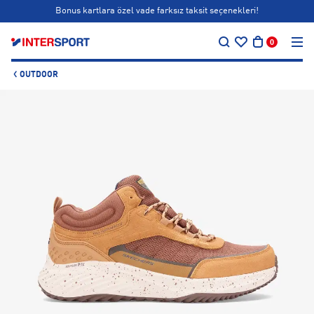
Bonus kartlara özel vade farksız taksit seçenekleri!
…
Siparişin 1-3 iş günü içerisinde kargoya teslim edilecektir.
0
Bonus kartlara özel vade farksız taksit seçenekleri!
OUTDOOR