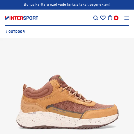
Bonus kartlara özel vade farksız taksit seçenekleri!
…
Siparişin 1-3 iş günü içerisinde kargoya teslim edilecektir.
0
Bonus kartlara özel vade farksız taksit seçenekleri!
OUTDOOR