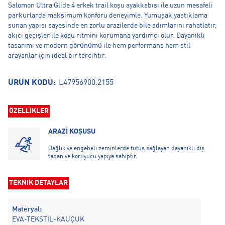
Salomon Ultra Glide 4 erkek trail koşu ayakkabısı ile uzun mesafeli
parkurlarda maksimum konforu deneyimle. Yumuşak yastıklama
sunan yapısı sayesinde en zorlu arazilerde bile adımlarını rahatlatır,
akıcı geçişler ile koşu ritmini korumana yardımcı olur. Dayanıklı
tasarımı ve modern görünümü ile hem performans hem stil
arayanlar için ideal bir tercihtir.
ÜRÜN KODU:
L47956900.2155
ÖZELLİKLER
ARAZİ KOŞUSU
Dağlık ve engebeli zeminlerde tutuş sağlayan dayanıklı dış
taban ve koruyucu yapıya sahiptir.
TEKNİK DETAYLAR
Materyal:
EVA-TEKSTİL-KAUÇUK