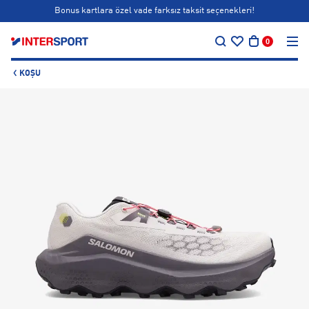
Bonus kartlara özel vade farksız taksit seçenekleri!
…
Siparişin 1-3 iş günü içerisinde kargoya teslim edilecektir.
0
Bonus kartlara özel vade farksız taksit seçenekleri!
KOŞU