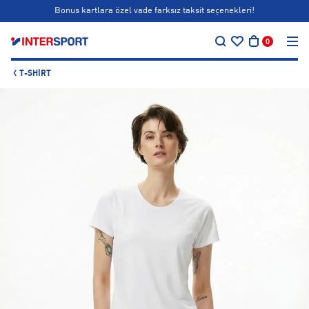
Bonus kartlara özel vade farksız taksit seçenekleri!
…
Siparişin 1-3 iş günü içerisinde kargoya teslim edilecektir.
0
Bonus kartlara özel vade farksız taksit seçenekleri!
T-SHIRT