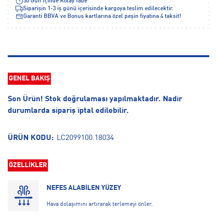
30 Gün İçinde Kolay İade
Siparişin 1-3 iş günü içerisinde kargoya teslim edilecektir.
Garanti BBVA ve Bonus kartlarına özel peşin fiyatına 4 taksit!
GENEL BAKIŞ
Son Ürün! Stok doğrulaması yapılmaktadır. Nadir
durumlarda sipariş iptal edilebilir.
ÜRÜN KODU:
LC2099100.18034
ÖZELLİKLER
NEFES ALABİLEN YÜZEY
Hava dolaşımını artırarak terlemeyi önler.