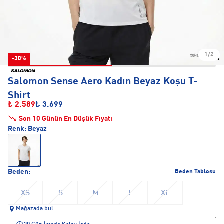
1/2
-30%
Salomon Sense Aero Kadın Beyaz Koşu T-
Shirt
₺ 2.589
₺ 3.699
Son 10 Günün En Düşük Fiyatı
Renk:
Beyaz
Beden:
Beden Tablosu
XS
S
M
L
XL
Mağazada bul