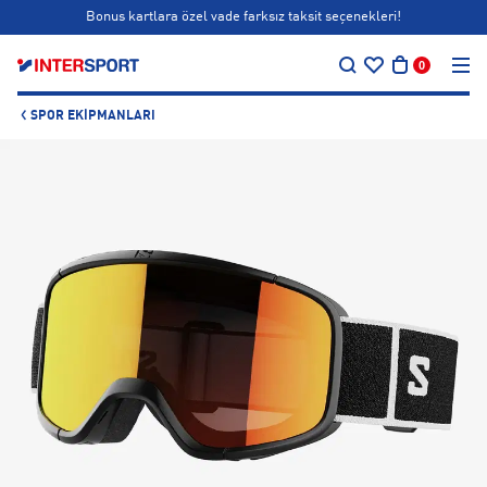
Bonus kartlara özel vade farksız taksit seçenekleri!
…
Siparişin 1-3 iş günü içerisinde kargoya teslim edilecektir.
0
Bonus kartlara özel vade farksız taksit seçenekleri!
SPOR EKIPMANLARI