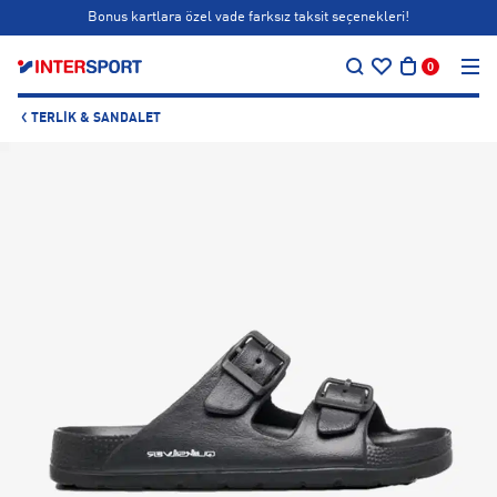
Bonus kartlara özel vade farksız taksit seçenekleri!
…
Siparişin 1-3 iş günü içerisinde kargoya teslim edilecektir.
0
Bonus kartlara özel vade farksız taksit seçenekleri!
TERLIK & SANDALET