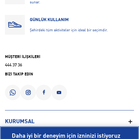
sunar.
GÜNLÜK KULLANIM
Şehirdeki tüm aktiviteler için ideal bir seçimdir.
MÜŞTERİ İLİŞKİLERİ
444 37 36
BİZİ TAKİP EDİN
KURUMSAL
Daha iyi bir deneyim için izninizi istiyoruz
Hakkımızda