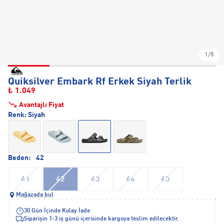
1/5
Quiksilver Embark Rf Erkek Siyah Terlik
₺ 1.049
Avantajlı Fiyat
Renk:
Siyah
Beden:
42
41
42
43
44
45
Mağazada bul
30 Gün İçinde Kolay İade
Siparişin 1-3 iş günü içerisinde kargoya teslim edilecektir.