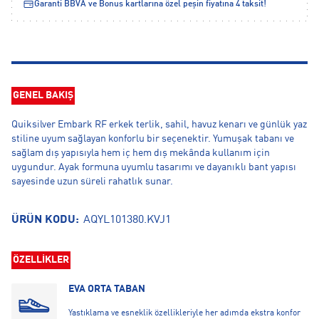
Garanti BBVA ve Bonus kartlarına özel peşin fiyatına 4 taksit!
GENEL BAKIŞ
Quiksilver Embark RF erkek terlik, sahil, havuz kenarı ve günlük yaz
stiline uyum sağlayan konforlu bir seçenektir. Yumuşak tabanı ve
sağlam dış yapısıyla hem iç hem dış mekânda kullanım için
uygundur. Ayak formuna uyumlu tasarımı ve dayanıklı bant yapısı
sayesinde uzun süreli rahatlık sunar.
ÜRÜN KODU:
AQYL101380.KVJ1
ÖZELLİKLER
EVA ORTA TABAN
Yastıklama ve esneklik özellikleriyle her adımda ekstra konfor