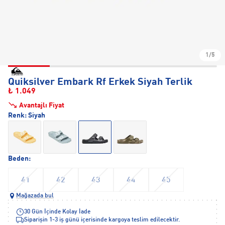
1/5
Quiksilver Embark Rf Erkek Siyah Terlik
₺ 1.049
Avantajlı Fiyat
Renk:
Siyah
Beden:
41
42
43
44
45
Mağazada bul
30 Gün İçinde Kolay İade
Siparişin 1-3 iş günü içerisinde kargoya teslim edilecektir.