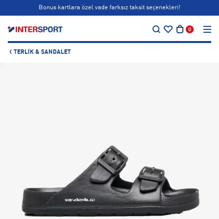
Bonus kartlara özel vade farksız taksit seçenekleri!
…
Siparişin 1-3 iş günü içerisinde kargoya teslim edilecektir.
0
Bonus kartlara özel vade farksız taksit seçenekleri!
TERLIK & SANDALET