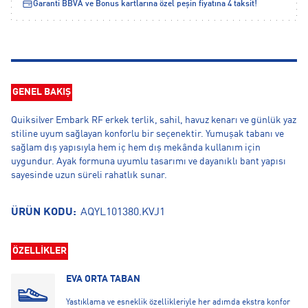
Garanti BBVA ve Bonus kartlarına özel peşin fiyatına 4 taksit!
GENEL BAKIŞ
Quiksilver Embark RF erkek terlik, sahil, havuz kenarı ve günlük yaz
stiline uyum sağlayan konforlu bir seçenektir. Yumuşak tabanı ve
sağlam dış yapısıyla hem iç hem dış mekânda kullanım için
uygundur. Ayak formuna uyumlu tasarımı ve dayanıklı bant yapısı
sayesinde uzun süreli rahatlık sunar.
ÜRÜN KODU:
AQYL101380.KVJ1
ÖZELLİKLER
EVA ORTA TABAN
Yastıklama ve esneklik özellikleriyle her adımda ekstra konfor