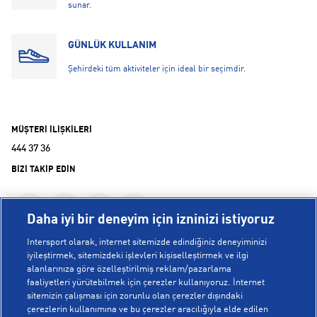
sunar.
GÜNLÜK KULLANIM
Şehirdeki tüm aktiviteler için ideal bir seçimdir.
MÜŞTERİ İLİŞKİLERİ
444 37 36
BİZİ TAKİP EDİN
Daha iyi bir deneyim için izninizi istiyoruz
Intersport olarak, internet sitemizde edindiğiniz deneyiminizi
iyileştirmek, sitemizdeki işlevleri kişiselleştirmek ve ilgi
alanlarınıza göre özelleştirilmiş reklam/pazarlama
KURUMSAL
faaliyetleri yürütebilmek için çerezler kullanıyoruz. İnternet
sitemizin çalışması için zorunlu olan çerezler dışındaki
çerezlerin kullanımına ve bu çerezler aracılığıyla elde edilen
Hakkımızda