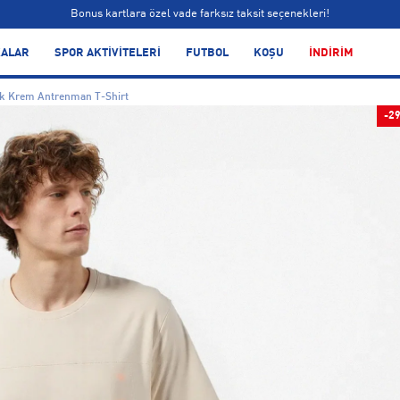
Bonus kartlara özel vade farksız taksit seçenekleri!
Siparişin 1-3 iş günü içerisinde kargoya teslim edilecektir.
ALAR
SPOR AKTİVİTELERİ
FUTBOL
KOŞU
İNDİRİM
Bonus kartlara özel vade farksız taksit seçenekleri!
ek Krem Antrenman T-Shirt
-2