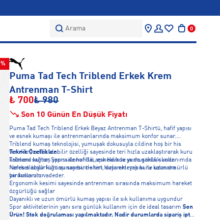
Arama
0
9%
Puma Tad Tech Triblend Erkek Krem
Antrenman T-Shirt
₺ 700
₺ 980
Son 10 Günün En Düşük Fiyatı
Puma Tad Tech Triblend Erkek Beyaz Antrenman T-Shirtü, hafif yapısı
ve esnek kumaşı ile antrenmanlarında maksimum konfor sunar.
Triblend kumaş teknolojisi, yumuşak dokusuyla cildine hoş bir his
verirken, nefes alabilir özelliği sayesinde teri hızla uzaklaştırarak kuru
Teknik Özellikler
kalmanı sağlar. Spor salonunda, açık havada ya da günlük kullanımda
Triblend kumaş yapısı ile hafiflik, esneklik ve yumuşaklık sunar
hareket özgürlüğü sunan bu t-shirt, dayanıklı yapısı ile uzun ömürlü
Nefes alabilir kumaşı sayesinde teri hızla emerek kuru kalmana
bir kullanım vadeder.
yardımcı olur
Ergonomik kesimi sayesinde antrenman sırasında maksimum hareket
özgürlüğü sağlar
Dayanıklı ve uzun ömürlü kumaş yapısı ile sık kullanıma uygundur
Spor aktivitelerinin yanı sıra günlük kullanım için de ideal tasarım
Son
Ürün! Stok doğrulaması yapılmaktadır. Nadir durumlarda sipariş iptal