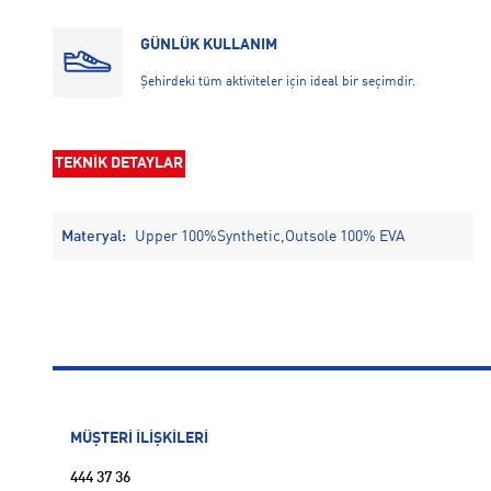
GÜNLÜK KULLANIM
Şehirdeki tüm aktiviteler için ideal bir seçimdir.
TEKNİK DETAYLAR
Materyal:
Upper 100%Synthetic,Outsole 100% EVA
MÜŞTERİ İLİŞKİLERİ
444 37 36