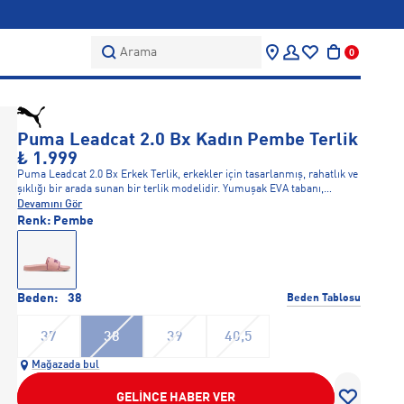
Arama
0
Puma Leadcat 2.0 Bx Kadın Pembe Terlik
₺ 1.999
Puma Leadcat 2.0 Bx Erkek Terlik, erkekler için tasarlanmış, rahatlık ve
şıklığı bir arada sunan bir terlik modelidir. Yumuşak EVA tabanı,
ayaklarınıza konfor sağlar, aynı zamanda dayanıklı dış tabanı her türlü
Devamını Gör
zeminle mükemmel uyum sağlar. Şık tasarımı, hem plajda hem de
Renk:
Pembe
evde rahatça kullanılabilir. Sade ve modern yapısı, Puma'nın şıklığını ve
fonksiyonelliğini birleştirir. Günlük kullanımda rahatlıkla tercih
edebileceğiniz bir terliktir.
Beden:
38
Beden Tablosu
37
38
39
40,5
Mağazada bul
GELİNCE HABER VER