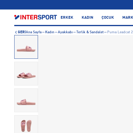
…
ERKEK
KADIN
ÇOCUK
MARK
GERİ
Ana Sayfa
Kadın
Ayakkabı
Terlik & Sandalet
Puma Leadcat 2