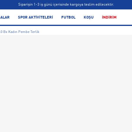
Siparişin 1-3 iş günü içerisinde kargoya teslim edilecektir.
Bonus kartlara özel vade farksız taksit seçenekleri!
ALAR
SPOR AKTİVİTELERİ
FUTBOL
KOŞU
İNDİRİM
Siparişin 1-3 iş günü içerisinde kargoya teslim edilecektir.
.0 Bx Kadın Pembe Terlik
Bonus kartlara özel vade farksız taksit seçenekleri!