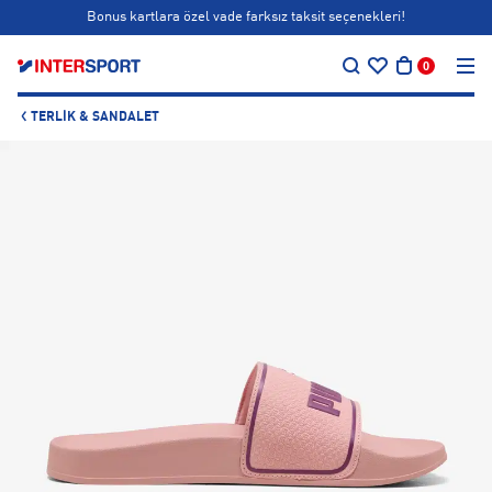
Bonus kartlara özel vade farksız taksit seçenekleri!
…
Back to Club ⚽
0
Siparişin 1-3 iş günü içerisinde kargoya teslim edilecektir.
TERLIK & SANDALET
Bonus kartlara özel vade farksız taksit seçenekleri!