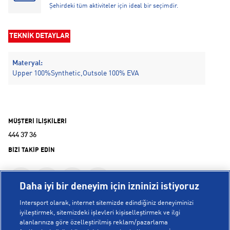
Şehirdeki tüm aktiviteler için ideal bir seçimdir.
TEKNİK DETAYLAR
Materyal:
Upper 100%Synthetic,Outsole 100% EVA
MÜŞTERİ İLİŞKİLERİ
444 37 36
BİZİ TAKİP EDİN
Daha iyi bir deneyim için izninizi istiyoruz
Intersport olarak, internet sitemizde edindiğiniz deneyiminizi
iyileştirmek, sitemizdeki işlevleri kişiselleştirmek ve ilgi
alanlarınıza göre özelleştirilmiş reklam/pazarlama
KURUMSAL