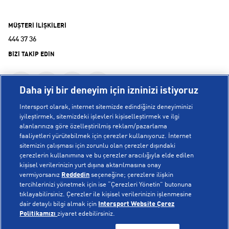
MÜŞTERİ İLİŞKİLERİ
444 37 36
BİZİ TAKİP EDİN
Daha iyi bir deneyim için izninizi istiyoruz
Intersport olarak, internet sitemizde edindiğiniz deneyiminizi
iyileştirmek, sitemizdeki işlevleri kişiselleştirmek ve ilgi
alanlarınıza göre özelleştirilmiş reklam/pazarlama
KURUMSAL
faaliyetleri yürütebilmek için çerezler kullanıyoruz. İnternet
sitemizin çalışması için zorunlu olan çerezler dışındaki
çerezlerin kullanımına ve bu çerezler aracılığıyla elde edilen
Hakkımızda
kişisel verilerinizin yurt dışına aktarılmasına onay
YARDIM
Mağazalarımız
vermiyorsanız
Reddedin
seçeneğine; çerezlere ilişkin
tercihlerinizi yönetmek için ise “Çerezleri Yönetin” butonuna
Bilgi Toplumu Hizmetleri
Sipariş Takibi
tıklayabilirsiniz. Çerezler ile kişisel verilerinizin işlenmesine
dair detaylı bilgi almak için
Intersport Website Çerez
POPÜLER KOLEKSİYONLAR
Gizlilik Politikası
İptal & İade
Politikamızı
ziyaret edebilirsiniz.