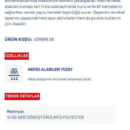
antrenmanlarında maksimum konforu yakalayacak! Hafif ve nefes
alabilen kumaşı teri hızla uzaklaştırarak kuru ve ferah kalmalarını
sağlarken, esnek yapısı hareket özgürlüğü sunar. Dayanıklı ve rahat
tasarımı sayesinde hem spor aktiviteleri hem de günlük kullanım
için idealdir.
ÜRÜN KODU:
659898.08
ÖZELLİKLER
NEFES ALABİLEN YÜZEY
Hava dolaşımını artırarak terlemeyi önler.
TEKNİK DETAYLAR
Materyal:
%100 GERİ DÖNÜŞTÜRÜLMÜŞ POLYESTER