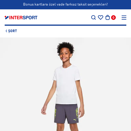
Bonus kartlara özel vade farksız taksit seçenekleri!
…
Siparişin 1-3 iş günü içerisinde kargoya teslim edilecektir.
0
Bonus kartlara özel vade farksız taksit seçenekleri!
ŞORT