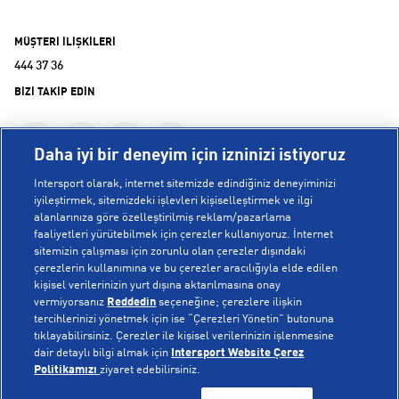
MÜŞTERİ İLİŞKİLERİ
444 37 36
BİZİ TAKİP EDİN
Daha iyi bir deneyim için izninizi istiyoruz
Intersport olarak, internet sitemizde edindiğiniz deneyiminizi
iyileştirmek, sitemizdeki işlevleri kişiselleştirmek ve ilgi
alanlarınıza göre özelleştirilmiş reklam/pazarlama
KURUMSAL
faaliyetleri yürütebilmek için çerezler kullanıyoruz. İnternet
sitemizin çalışması için zorunlu olan çerezler dışındaki
çerezlerin kullanımına ve bu çerezler aracılığıyla elde edilen
Hakkımızda
kişisel verilerinizin yurt dışına aktarılmasına onay
YARDIM
Mağazalarımız
vermiyorsanız
Reddedin
seçeneğine; çerezlere ilişkin
tercihlerinizi yönetmek için ise “Çerezleri Yönetin” butonuna
Bilgi Toplumu Hizmetleri
Sipariş Takibi
tıklayabilirsiniz. Çerezler ile kişisel verilerinizin işlenmesine
dair detaylı bilgi almak için
Intersport Website Çerez
POPÜLER KOLEKSİYONLAR
Gizlilik Politikası
İptal & İade
Politikamızı
ziyaret edebilirsiniz.