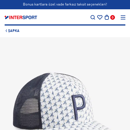
Bonus kartlara özel vade farksız taksit seçenekleri!
…
Siparişin 1-3 iş günü içerisinde kargoya teslim edilecektir.
0
Bonus kartlara özel vade farksız taksit seçenekleri!
ŞAPKA