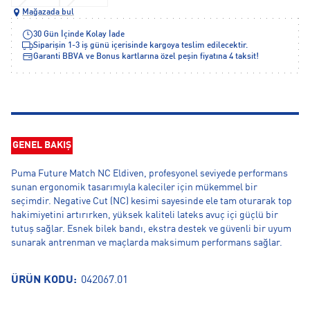
Mağazada bul
30 Gün İçinde Kolay İade
Siparişin 1-3 iş günü içerisinde kargoya teslim edilecektir.
Garanti BBVA ve Bonus kartlarına özel peşin fiyatına 4 taksit!
GENEL BAKIŞ
Puma Future Match NC Eldiven, profesyonel seviyede performans
sunan ergonomik tasarımıyla kaleciler için mükemmel bir
seçimdir. Negative Cut (NC) kesimi sayesinde ele tam oturarak top
hakimiyetini artırırken, yüksek kaliteli lateks avuç içi güçlü bir
tutuş sağlar. Esnek bilek bandı, ekstra destek ve güvenli bir uyum
sunarak antrenman ve maçlarda maksimum performans sağlar.
ÜRÜN KODU:
042067.01