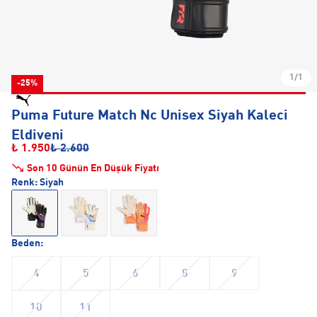
1/1
-25%
Puma Future Match Nc Unisex Siyah Kaleci
Eldiveni
₺ 1.950
₺ 2.600
Son 10 Günün En Düşük Fiyatı
Renk:
Siyah
Beden:
4
5
6
8
9
10
11