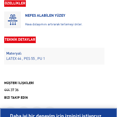
ÖZELLİKLER
NEFES ALABİLEN YÜZEY
Hava dolaşımını artırarak terlemeyi önler.
TEKNİK DETAYLAR
Materyal:
LATEX 44 , PES 55 , PU 1
MÜŞTERİ İLİŞKİLERİ
444 37 36
BİZİ TAKİP EDİN
Daha iyi bir deneyim için izninizi istiyoruz