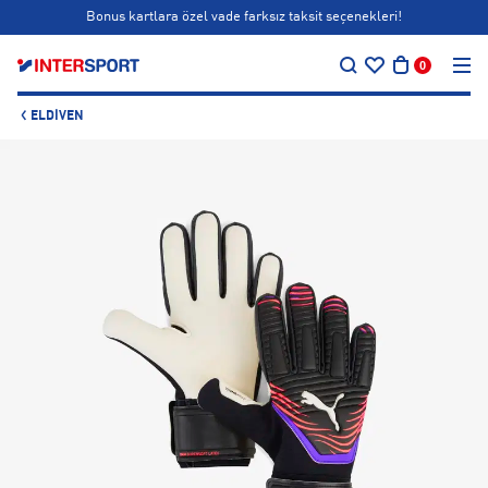
Bonus kartlara özel vade farksız taksit seçenekleri!
…
Siparişin 1-3 iş günü içerisinde kargoya teslim edilecektir.
0
Bonus kartlara özel vade farksız taksit seçenekleri!
ELDIVEN