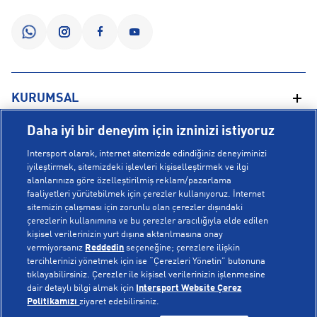
KURUMSAL
Daha iyi bir deneyim için izninizi istiyoruz
Hakkımızda
YARDIM
Intersport olarak, internet sitemizde edindiğiniz deneyiminizi
Mağazalarımız
iyileştirmek, sitemizdeki işlevleri kişiselleştirmek ve ilgi
alanlarınıza göre özelleştirilmiş reklam/pazarlama
Bilgi Toplumu Hizmetleri
Sipariş Takibi
faaliyetleri yürütebilmek için çerezler kullanıyoruz. İnternet
POPÜLER KOLEKSİYONLAR
sitemizin çalışması için zorunlu olan çerezler dışındaki
Gizlilik Politikası
İptal & İade
çerezlerin kullanımına ve bu çerezler aracılığıyla elde edilen
İşlem Rehberi
Sıkça Sorulan Sorular
kişisel verilerinizin yurt dışına aktarılmasına onay
Voleybol Milli Takım Formaları
vermiyorsanız
Reddedin
seçeneğine; çerezlere ilişkin
Kampanyalar
Yetkili Servis Listesi
New Balance 408
tercihlerinizi yönetmek için ise “Çerezleri Yönetin” butonuna
tıklayabilirsiniz. Çerezler ile kişisel verilerinizin işlenmesine
© Copyright INTERSPORT 2026
Çerez Politikası
Bize Ulaşın
Nike Initiator
dair detaylı bilgi almak için
Intersport Website Çerez
Üyelik Sözleşmesi
Gizlilik
Çerezler
Politikamızı
ziyaret edebilirsiniz.
Aydınlatma Metni
Hoka