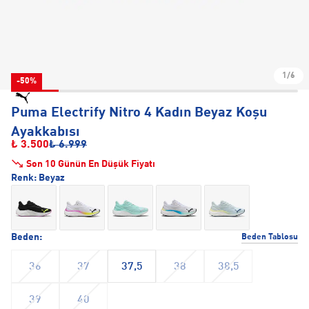
1/6
-50%
Puma Electrify Nitro 4 Kadın Beyaz Koşu
Ayakkabısı
₺ 3.500
₺ 6.999
Son 10 Günün En Düşük Fiyatı
Renk:
Beyaz
Beden:
Beden Tablosu
36
37
37,5
38
38,5
39
40