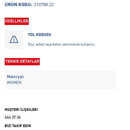
ÜRÜN KODU:
310788.22
ÖZELLİKLER
YOL KOŞUSU
Düz, asfalt veya beton zeminlerde kullanılır.
TEKNİK DETAYLAR
Materyal:
WOMEN
MÜŞTERİ İLİŞKİLERİ
444 37 36
BİZİ TAKİP EDİN