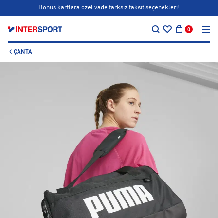
Bonus kartlara özel vade farksız taksit seçenekleri!
…
Siparişin 1-3 iş günü içerisinde kargoya teslim edilecektir.
0
Bonus kartlara özel vade farksız taksit seçenekleri!
ÇANTA