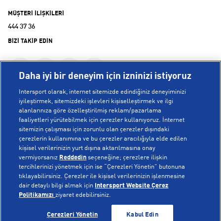
MÜŞTERİ İLİŞKİLERİ
444 37 36
BİZİ TAKİP EDİN
Daha iyi bir deneyim için izninizi istiyoruz
Intersport olarak, internet sitemizde edindiğiniz deneyiminizi
iyileştirmek, sitemizdeki işlevleri kişiselleştirmek ve ilgi
alanlarınıza göre özelleştirilmiş reklam/pazarlama
KURUMSAL
faaliyetleri yürütebilmek için çerezler kullanıyoruz. İnternet
sitemizin çalışması için zorunlu olan çerezler dışındaki
çerezlerin kullanımına ve bu çerezler aracılığıyla elde edilen
Hakkımızda
kişisel verilerinizin yurt dışına aktarılmasına onay
YARDIM
Mağazalarımız
vermiyorsanız
Reddedin
seçeneğine; çerezlere ilişkin
tercihlerinizi yönetmek için ise “Çerezleri Yönetin” butonuna
Bilgi Toplumu Hizmetleri
Sipariş Takibi
tıklayabilirsiniz. Çerezler ile kişisel verilerinizin işlenmesine
dair detaylı bilgi almak için
Intersport Website Çerez
POPÜLER KOLEKSİYONLAR
Gizlilik Politikası
İptal & İade
Politikamızı
ziyaret edebilirsiniz.
İşlem Rehberi
Sıkça Sorulan Sorular
Voleybol Milli Takım Formaları
GELİNCE HABER VER
GELİNCE HABER VER
Çerezleri Yönetin
Kabul Edin