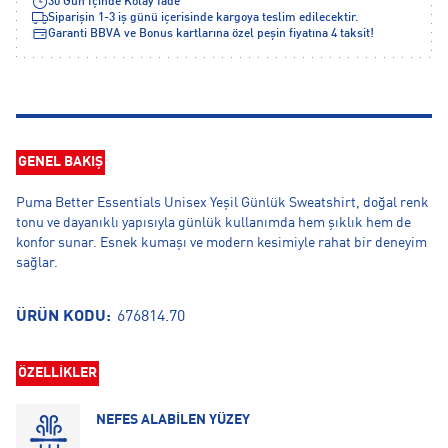
30 Gün İçinde Kolay İade
Siparişin 1-3 iş günü içerisinde kargoya teslim edilecektir.
Garanti BBVA ve Bonus kartlarına özel peşin fiyatına 4 taksit!
GENEL BAKIŞ
Puma Better Essentials Unisex Yeşil Günlük Sweatshirt, doğal renk
tonu ve dayanıklı yapısıyla günlük kullanımda hem şıklık hem de
konfor sunar. Esnek kumaşı ve modern kesimiyle rahat bir deneyim
sağlar.
ÜRÜN KODU:
676814.70
ÖZELLİKLER
NEFES ALABİLEN YÜZEY