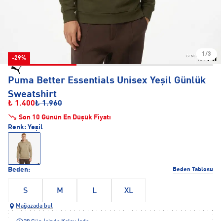
1/3
-29%
Puma Better Essentials Unisex Yeşil Günlük
Sweatshirt
₺ 1.400
₺ 1.960
Son 10 Günün En Düşük Fiyatı
Renk:
Yeşil
Beden:
Beden Tablosu
S
M
L
XL
Mağazada bul