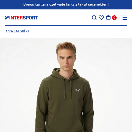
Bonus kartlara özel vade farksız taksit seçenekleri!
…
Siparişin 1-3 iş günü içerisinde kargoya teslim edilecektir.
0
Bonus kartlara özel vade farksız taksit seçenekleri!
SWEATSHIRT