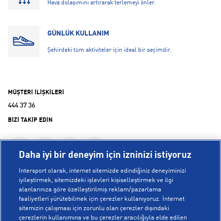
Hava dolaşımını artırarak terlemeyi önler.
GÜNLÜK KULLANIM
Şehirdeki tüm aktiviteler için ideal bir seçimdir.
MÜŞTERİ İLİŞKİLERİ
444 37 36
BİZİ TAKİP EDİN
Daha iyi bir deneyim için izninizi istiyoruz
Intersport olarak, internet sitemizde edindiğiniz deneyiminizi
iyileştirmek, sitemizdeki işlevleri kişiselleştirmek ve ilgi
alanlarınıza göre özelleştirilmiş reklam/pazarlama
KURUMSAL
faaliyetleri yürütebilmek için çerezler kullanıyoruz. İnternet
sitemizin çalışması için zorunlu olan çerezler dışındaki
çerezlerin kullanımına ve bu çerezler aracılığıyla elde edilen
Hakkımızda