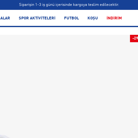
Siparişin 1-3 iş günü içerisinde kargoya teslim edilecektir.
Bonus kartlara özel vade farksız taksit seçenekleri!
ALAR
SPOR AKTİVİTELERİ
FUTBOL
KOŞU
İNDİRİM
Siparişin 1-3 iş günü içerisinde kargoya teslim edilecektir.
Bonus kartlara özel vade farksız taksit seçenekleri!
-2
Siparişin 1-3 iş günü içerisinde kargoya teslim edilecektir.
Bonus kartlara özel vade farksız taksit seçenekleri!