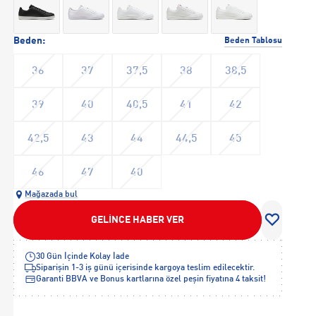
Beden:
Beden Tablosu
36
37
37,5
38
38,5
39
40
40,5
41
42
42,5
43
44
44,5
45
46
47
40
Mağazada bul
GELİNCE HABER VER
30 Gün İçinde Kolay İade
Siparişin 1-3 iş günü içerisinde kargoya teslim edilecektir.
Garanti BBVA ve Bonus kartlarına özel peşin fiyatına 4 taksit!