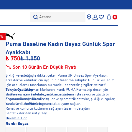
Arama
0
9%
Puma Baseline Kadın Beyaz Günlük Spor
Ayakkabı
₺ 750
₺ 1.050
Son 10 Günün En Düşük Fiyatı
Şıklığı ve estetiğiyle dikkat çeken Puma UP Unisex Spor Ayakkabı,
erkekler ve kadınlar için uygun bir tasarıma sahiptir. Günlük kullanım
için özel olarak tasarlanan bu model, benzersiz çizgileri ve zarif
detaylarıyla öne çıkar. Markanın ikonik PUMA Formstrip deseniyle
Teknik Özellikler
süslenmiş olan ayakkabı, minimalist tasarımıyla çekici ve güçlü bir
Hafif ve esnek orta taban yastıklama sistemi
görünüm sunar. Kavisli çizgiler ve geometrik detaylar, şıklığı vurgular,
Ergonomik bağcıklı tasarım
bu da farklı kombinlerle rahatlıkla uyum sağlar.
Yanda ve dilde Puma logoları
Rahat ve konforlu kullanım sağlayan tasarım detayları
Sentetik deriden üst yüzey
Devamını Gör
Renk:
Beyaz