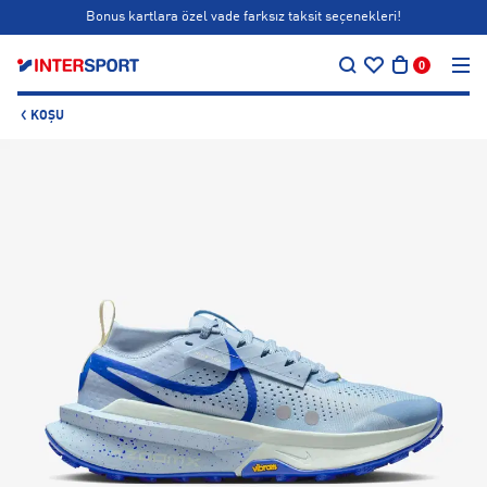
Bonus kartlara özel vade farksız taksit seçenekleri!
…
Back to Club ⚽
0
Siparişin 1-3 iş günü içerisinde kargoya teslim edilecektir.
KOŞU
Bonus kartlara özel vade farksız taksit seçenekleri!