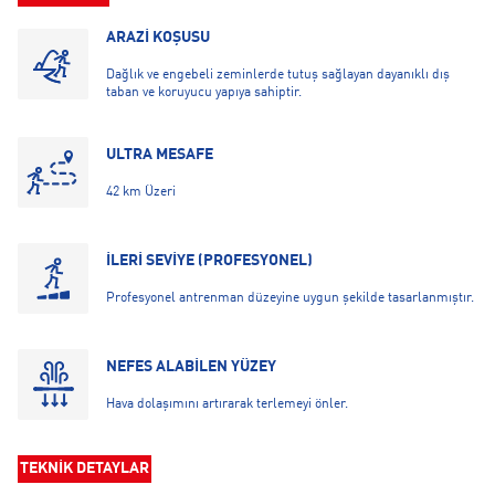
ARAZİ KOŞUSU
Dağlık ve engebeli zeminlerde tutuş sağlayan dayanıklı dış
taban ve koruyucu yapıya sahiptir.
ULTRA MESAFE
42 km Üzeri
İLERİ SEVİYE (PROFESYONEL)
Profesyonel antrenman düzeyine uygun şekilde tasarlanmıştır.
NEFES ALABİLEN YÜZEY
Hava dolaşımını artırarak terlemeyi önler.
TEKNİK DETAYLAR