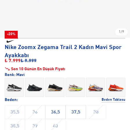
1/9
-20%
Nike Zoomx Zegama Trail 2 Kadın Mavi Spor
Ayakkabı
₺ 7.999
₺ 9.999
Son 10 Günün En Düşük Fiyatı
Renk:
Mavi
Beden:
Beden Tablosu
35,5
36
36,5
37,5
38
38,5
39
40