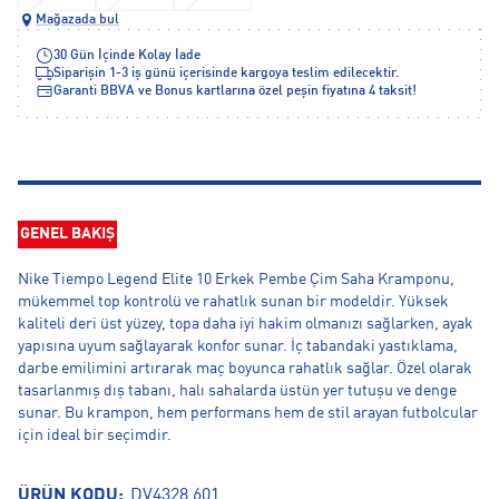
Mağazada bul
30 Gün İçinde Kolay İade
Siparişin 1-3 iş günü içerisinde kargoya teslim edilecektir.
Garanti BBVA ve Bonus kartlarına özel peşin fiyatına 4 taksit!
GENEL BAKIŞ
Nike Tiempo Legend Elite 10 Erkek Pembe Çim Saha Kramponu,
mükemmel top kontrolü ve rahatlık sunan bir modeldir. Yüksek
kaliteli deri üst yüzey, topa daha iyi hakim olmanızı sağlarken, ayak
yapısına uyum sağlayarak konfor sunar. İç tabandaki yastıklama,
darbe emilimini artırarak maç boyunca rahatlık sağlar. Özel olarak
tasarlanmış dış tabanı, halı sahalarda üstün yer tutuşu ve denge
sunar. Bu krampon, hem performans hem de stil arayan futbolcular
için ideal bir seçimdir.
ÜRÜN KODU:
DV4328.601