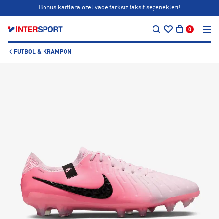
Bonus kartlara özel vade farksız taksit seçenekleri!
…
Siparişin 1-3 iş günü içerisinde kargoya teslim edilecektir.
0
Bonus kartlara özel vade farksız taksit seçenekleri!
FUTBOL & KRAMPON