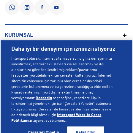
KURUMSAL
Daha iyi bir deneyim için izninizi istiyoruz
Hakkımızda
YARDIM
Intersport olarak, internet sitemizde edindiğiniz deneyiminizi
Mağazalarımız
iyileştirmek, sitemizdeki işlevleri kişiselleştirmek ve ilgi
alanlarınıza göre özelleştirilmiş reklam/pazarlama
Bilgi Toplumu Hizmetleri
Sipariş Takibi
faaliyetleri yürütebilmek için çerezler kullanıyoruz. İnternet
POPÜLER KOLEKSİYONLAR
sitemizin çalışması için zorunlu olan çerezler dışındaki
Gizlilik Politikası
İptal & İade
çerezlerin kullanımına ve bu çerezler aracılığıyla elde edilen
İşlem Rehberi
Sıkça Sorulan Sorular
kişisel verilerinizin yurt dışına aktarılmasına onay
Voleybol Milli Takım Formaları
vermiyorsanız
Reddedin
seçeneğine; çerezlere ilişkin
Kampanyalar
Yetkili Servis Listesi
New Balance 408
tercihlerinizi yönetmek için ise “Çerezleri Yönetin” butonuna
tıklayabilirsiniz. Çerezler ile kişisel verilerinizin işlenmesine
© Copyright INTERSPORT 2026
Çerez Politikası
Bize Ulaşın
Nike Initiator
dair detaylı bilgi almak için
Intersport Website Çerez
Üyelik Sözleşmesi
Gizlilik
Çerezler
Politikamızı
ziyaret edebilirsiniz.
Aydınlatma Metni
Hoka
GELİNCE HABER VER
GELİNCE HABER VER
Çerezleri Yönetin
Kabul Edin