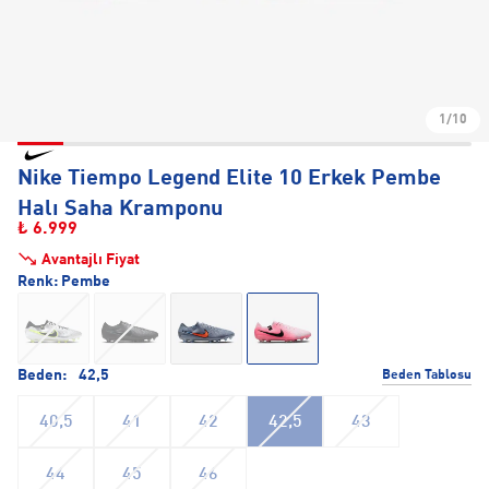
1/10
Nike Tiempo Legend Elite 10 Erkek Pembe
Halı Saha Kramponu
₺ 6.999
Avantajlı Fiyat
Renk:
Pembe
Beden:
42,5
Beden Tablosu
40,5
41
42
42,5
43
44
45
46