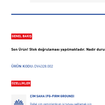
GENEL BAKIŞ
Son Ürün! Stok doğrulaması yapılmaktadır. Nadir duruml
ÜRÜN KODU:
DV4328.002
ÖZELLİKLER
ÇİM SAHA (FG-FIRM GROUND)
Doğal çim zeminlerde en iyi tutuşu sağlamak için