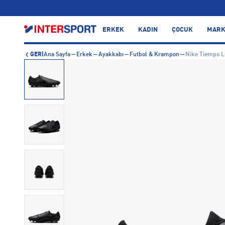
…
ERKEK
KADIN
ÇOCUK
MARK
GERİ
Ana Sayfa
Erkek
Ayakkabı
Futbol & Krampon
Nike Tiempo L