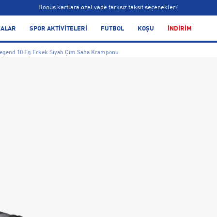
Siparişin 1-3 iş günü içerisinde kargoya teslim edilecektir.
Bonus kartlara özel vade farksız taksit seçenekleri!
ALAR
SPOR AKTİVİTELERİ
FUTBOL
KOŞU
İNDİRİM
Siparişin 1-3 iş günü içerisinde kargoya teslim edilecektir.
egend 10 Fg Erkek Siyah Çim Saha Kramponu
Bonus kartlara özel vade farksız taksit seçenekleri!