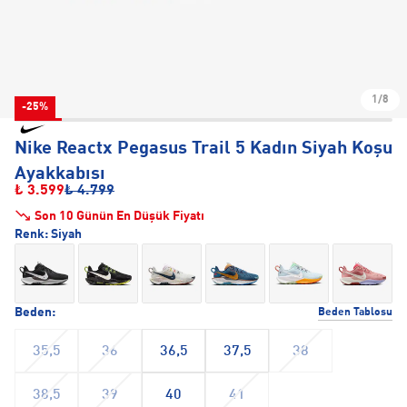
1/8
-25%
Nike Reactx Pegasus Trail 5 Kadın Siyah Koşu
Ayakkabısı
₺ 3.599
₺ 4.799
Son 10 Günün En Düşük Fiyatı
Renk:
Siyah
Beden:
Beden Tablosu
35,5
36
36,5
37,5
38
38,5
39
40
41