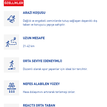
ÖZELLİKLER
ARAZİ KOŞUSU
Dağlık ve engebeli zeminlerde tutuş sağlayan dayanıklı dış
taban ve koruyucu yapıya sahiptir.
UZUN MESAFE
21-42 km
ORTA SEVİYE (DENEYİMLİ)
Düzenli olarak spor yapanlar için ideal bir tercihtir.
NEFES ALABİLEN YÜZEY
Hava dolaşımını artırarak terlemeyi önler.
REACTX ORTA TABAN