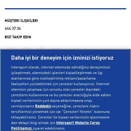
MÜŞTERİ İLİŞKİLERİ
444 37 36
BİZİ TAKİP EDİN
Daha iyi bir deneyim için izninizi istiyoruz
Intersport olarak, internet sitemizde edindiğiniz deneyiminizi
iyileştirmek, sitemizdeki işlevleri kişiselleştirmek ve ilgi
alanlarınıza göre özelleştirilmiş reklam/pazarlama
KURUMSAL
faaliyetleri yürütebilmek için çerezler kullanıyoruz. İnternet
sitemizin çalışması için zorunlu olan çerezler dışındaki
çerezlerin kullanımına ve bu çerezler aracılığıyla elde edilen
Hakkımızda
kişisel verilerinizin yurt dışına aktarılmasına onay
YARDIM
Mağazalarımız
vermiyorsanız
Reddedin
seçeneğine; çerezlere ilişkin
tercihlerinizi yönetmek için ise “Çerezleri Yönetin” butonuna
Bilgi Toplumu Hizmetleri
Sipariş Takibi
tıklayabilirsiniz. Çerezler ile kişisel verilerinizin işlenmesine
dair detaylı bilgi almak için
Intersport Website Çerez
POPÜLER KOLEKSİYONLAR
Gizlilik Politikası
İptal & İade
Politikamızı
ziyaret edebilirsiniz.