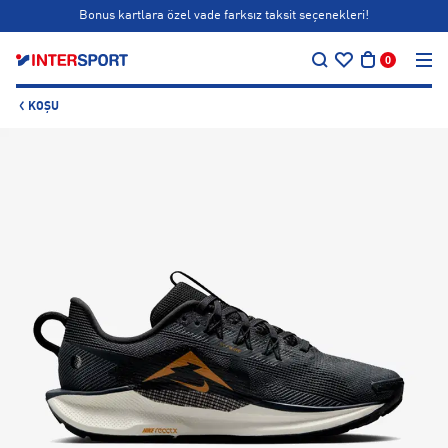
Bonus kartlara özel vade farksız taksit seçenekleri!
…
Siparişin 1-3 iş günü içerisinde kargoya teslim edilecektir.
0
Bonus kartlara özel vade farksız taksit seçenekleri!
KOŞU